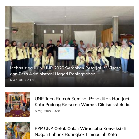
Mahasiswa KKN UNP 2026 Serahkan Peta Jalur Wisata
dan Peta Administrasi Nagari Paninggahan
6 Agustus 2026
UNP Tuan Rumah Seminar Pendidikan Hari Jadi
Kota Padang Bersama Wamen Diktisainstek dan
CEO EMGS Malaysia
6 Agustus 2026
FPP UNP Cetak Calon Wirausaha Konveksi di
Nagari Lubuak Batingkok Limapuluh Kota