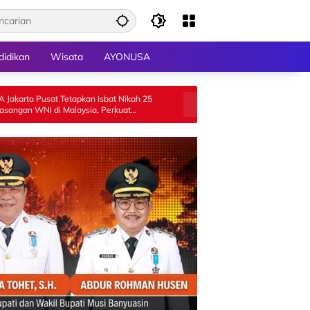
didikan
Wisata
AYONUSA
etapkan Isbat Nikah 25
Luncurkan GEMPITA BERSAMA, Pemko
alaysia, Perkuat
Payakumbuh Salurkan Bantuan Budidaya
i Luar Negeri
Pangan kepada 15 KWT