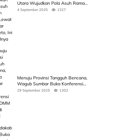
Utara Wujudkan Pola Asuh Ramah
Anak Lewat Seminar Kak Seto, Ini
4 September 2025
1327
Jadwalnya
Menuju Provinsi Tangguh Bencana,
Wagub Sumbar Buka Konferensi
3rd ICDMM 2025 di Unand
29 September 2025
1302