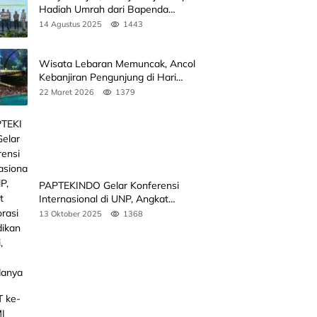
Hadiah Umrah dari Bapenda
Sumbar
14 Agustus 2025
1443
Wisata Lebaran Memuncak, Ancol
Kebanjiran Pengunjung di Hari
Kedua
22 Maret 2026
1379
PAPTEKINDO Gelar Konferensi
Internasional di UNP, Angkat
Kolaborasi Pendidikan Vokasi,
13 Oktober 2025
1368
Simak Agendanya