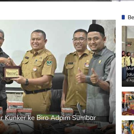
Be
Mah
Jal
Pan
6 Ag
r Kunker ke Biro Adpim Sumbar