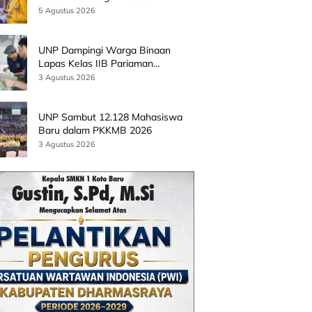
Batingkok Limapuluh Kota
5 Agustus 2026
UNP Dampingi Warga Binaan
Lapas Kelas IIB Pariaman
Kembangkan Produk Kreatif
3 Agustus 2026
Berbasis AI
UNP Sambut 12.128 Mahasiswa
Baru dalam PKKMB 2026
3 Agustus 2026