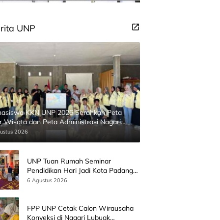
rita UNP
asiswa KKN UNP 2026 Serahkan Peta
ur Wisata dan Peta Administrasi Nagari
inggahan
ustus 2026
UNP Tuan Rumah Seminar
Pendidikan Hari Jadi Kota Padang
Bersama Wamen Diktisainstek dan
6 Agustus 2026
CEO EMGS Malaysia
FPP UNP Cetak Calon Wirausaha
Konveksi di Nagari Lubuak