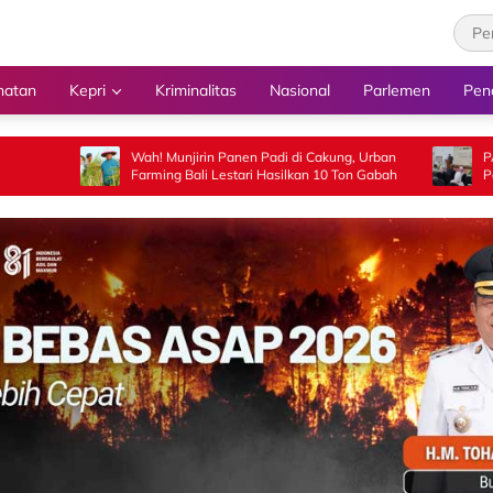
hatan
Kepri
Kriminalitas
Nasional
Parlemen
Pen
Wah! Munjirin Panen Padi di Cakung, Urban
PA Jakarta Pusat T
Farming Bali Lestari Hasilkan 10 Ton Gabah
Pasangan WNI di M
Kepastian Hukum d