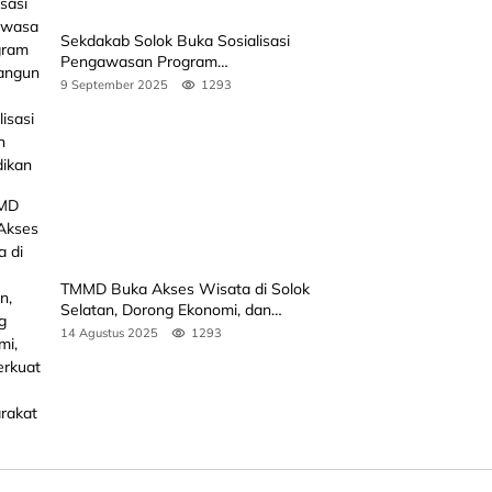
Sekdakab Solok Buka Sosialisasi
Pengawasan Program
Pembangunan Revitalisasi Satuan
9 September 2025
1293
Pendidikan
TMMD Buka Akses Wisata di Solok
Selatan, Dorong Ekonomi, dan
Perkuat Peran Masyarakat
14 Agustus 2025
1293