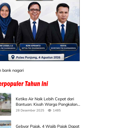
Ketika Air Naik Lebih Cepat dari
Bantuan: Kisah Warga Pangkalan
Koto Baru Bertahan di Tengah
28 Desember 2025
1485
Banjir
Gebyar Pajak, 4 Wajib Pajak Dapat