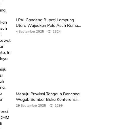
LPAI Gandeng Bupati Lampung
Utara Wujudkan Pola Asuh Ramah
Anak Lewat Seminar Kak Seto, Ini
4 September 2025
1324
Jadwalnya
Menuju Provinsi Tangguh Bencana,
Wagub Sumbar Buka Konferensi
3rd ICDMM 2025 di Unand
29 September 2025
1299