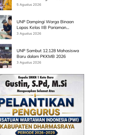
Batingkok Limapuluh Kota
5 Agustus 2026
UNP Dampingi Warga Binaan
Lapas Kelas IIB Pariaman
Kembangkan Produk Kreatif
3 Agustus 2026
Berbasis AI
UNP Sambut 12.128 Mahasiswa
Baru dalam PKKMB 2026
3 Agustus 2026