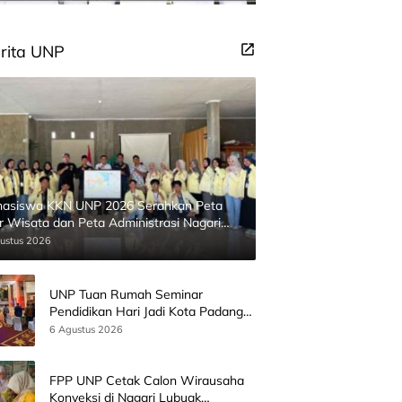
rita UNP
asiswa KKN UNP 2026 Serahkan Peta
ur Wisata dan Peta Administrasi Nagari
inggahan
ustus 2026
UNP Tuan Rumah Seminar
Pendidikan Hari Jadi Kota Padang
Bersama Wamen Diktisainstek dan
6 Agustus 2026
CEO EMGS Malaysia
FPP UNP Cetak Calon Wirausaha
Konveksi di Nagari Lubuak