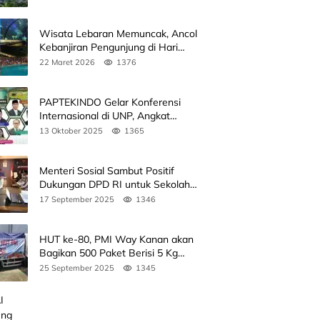
Wisata Lebaran Memuncak, Ancol
Kebanjiran Pengunjung di Hari
Kedua
22 Maret 2026
1376
PAPTEKINDO Gelar Konferensi
Internasional di UNP, Angkat
Kolaborasi Pendidikan Vokasi,
13 Oktober 2025
1365
Simak Agendanya
Menteri Sosial Sambut Positif
Dukungan DPD RI untuk Sekolah
Rakyat
17 September 2025
1346
HUT ke-80, PMI Way Kanan akan
Bagikan 500 Paket Berisi 5 Kg
Beras
25 September 2025
1345