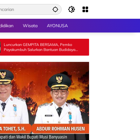
didikan
Wisata
AYONUSA
ITA BERSAMA, Pemko
Wako Zulmaeta Dukung KONI Payakum
rkan Bantuan Budidaya
Bidik Prestasi Terbaik di Porprov 2026
15 KWT