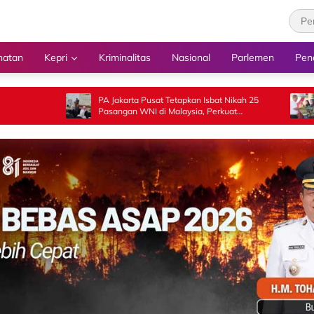
hatan
Kepri
Kriminalitas
Nasional
Parlemen
Pen
PA Jakarta Pusat Tetapkan Isbat Nikah 25
Luncurkan GEMP
Pasangan WNI di Malaysia, Perkuat
Payakumbuh Salu
Kepastian Hukum di Luar Negeri
Pangan kepada 