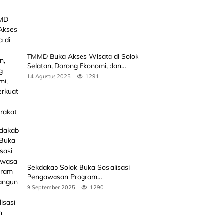
TMMD Buka Akses Wisata di Solok
Selatan, Dorong Ekonomi, dan
Perkuat Peran Masyarakat
14 Agustus 2025
1291
Sekdakab Solok Buka Sosialisasi
Pengawasan Program
Pembangunan Revitalisasi Satuan
9 September 2025
1290
Pendidikan