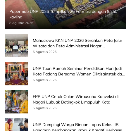
Papermob UNP 2026 Tampilkan 20 Formasi dengan 9.250
kavling
8 Agustus 2026
Mahasiswa KKN UNP 2026 Serahkan Peta Jalur
Wisata dan Peta Administrasi Nagari
Paninggahan
6 Agustus 2026
UNP Tuan Rumah Seminar Pendidikan Hari Jadi
Kota Padang Bersama Wamen Diktisainstek dan
CEO EMGS Malaysia
6 Agustus 2026
FPP UNP Cetak Calon Wirausaha Konveksi di
Nagari Lubuak Batingkok Limapuluh Kota
5 Agustus 2026
UNP Dampingi Warga Binaan Lapas Kelas IIB
Pariaman Kembangkan Produk Kreatif Berbasis