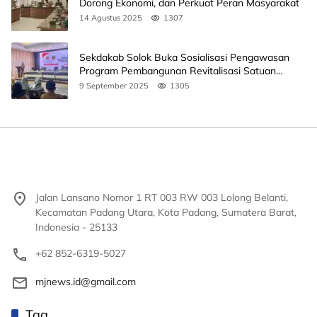
Dorong Ekonomi, dan Perkuat Peran Masyarakat
14 Agustus 2025
1307
Sekdakab Solok Buka Sosialisasi Pengawasan
Program Pembangunan Revitalisasi Satuan
Pendidikan
9 September 2025
1305
Jalan Lansano Nomor 1 RT 003 RW 003 Lolong Belanti,
Kecamatan Padang Utara, Kota Padang, Sumatera Barat,
Indonesia - 25133
+62 852-6319-5027
mjnews.id@gmail.com
Tag