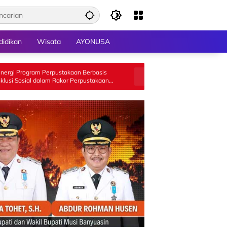
didikan
Wisata
AYONUSA
rpustakaan Berbasis
Respon Aduan Masyarakat Terkait PETI,
m Rakor Perpustakaan
Polres 50 Kota Gelar Razia di Galugua