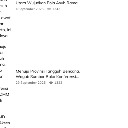
Utara Wujudkan Pola Asuh Ramah
Anak Lewat Seminar Kak Seto, Ini
4 September 2025
1343
Jadwalnya
Menuju Provinsi Tangguh Bencana,
Wagub Sumbar Buka Konferensi
3rd ICDMM 2025 di Unand
29 September 2025
1322