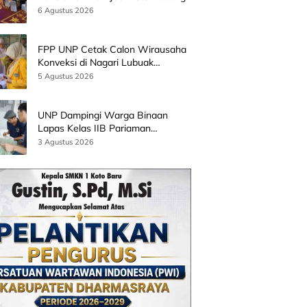
Bersama Wamen Diktisainstek dan
6 Agustus 2026
CEO EMGS Malaysia
FPP UNP Cetak Calon Wirausaha
Konveksi di Nagari Lubuak
Batingkok Limapuluh Kota
5 Agustus 2026
UNP Dampingi Warga Binaan
Lapas Kelas IIB Pariaman
Kembangkan Produk Kreatif
3 Agustus 2026
Berbasis AI