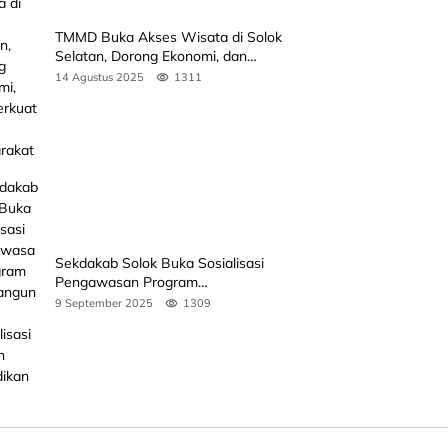
TMMD Buka Akses Wisata di Solok
Selatan, Dorong Ekonomi, dan
Perkuat Peran Masyarakat
14 Agustus 2025
1311
Sekdakab Solok Buka Sosialisasi
Pengawasan Program
Pembangunan Revitalisasi Satuan
9 September 2025
1309
Pendidikan