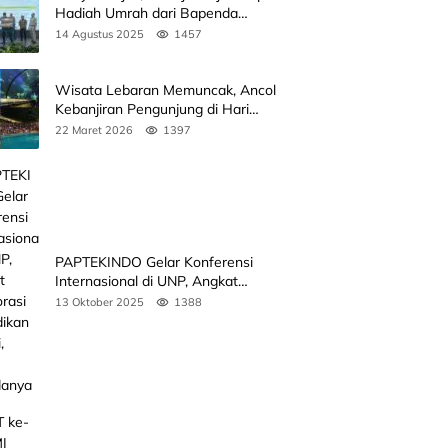
Hadiah Umrah dari Bapenda
Sumbar
14 Agustus 2025
1457
Wisata Lebaran Memuncak, Ancol
Kebanjiran Pengunjung di Hari
Kedua
22 Maret 2026
1397
PAPTEKINDO Gelar Konferensi
Internasional di UNP, Angkat
Kolaborasi Pendidikan Vokasi,
13 Oktober 2025
1388
Simak Agendanya