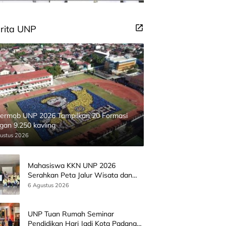
rita UNP
ermob UNP 2026 Tampilkan 20 Formasi
gan 9.250 kavling
ustus 2026
Mahasiswa KKN UNP 2026
Serahkan Peta Jalur Wisata dan
Peta Administrasi Nagari
6 Agustus 2026
Paninggahan
UNP Tuan Rumah Seminar
Pendidikan Hari Jadi Kota Padang