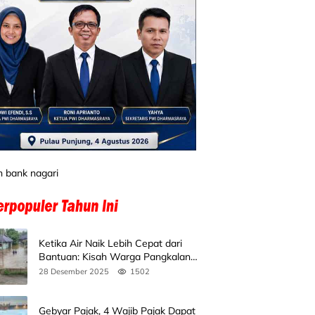
Ketika Air Naik Lebih Cepat dari
Bantuan: Kisah Warga Pangkalan
Koto Baru Bertahan di Tengah
28 Desember 2025
1502
Banjir
Gebyar Pajak, 4 Wajib Pajak Dapat