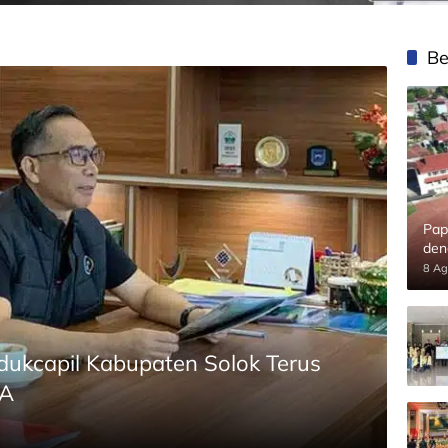
Be
Pap
den
8 Ag
dukcapil Kabupaten Solok Terus
IA