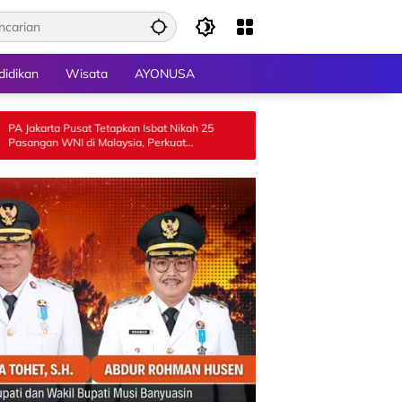
didikan
Wisata
AYONUSA
at Tetapkan Isbat Nikah 25
Luncurkan GEMPITA BERSAMA, Pem
di Malaysia, Perkuat
Payakumbuh Salurkan Bantuan Budid
um di Luar Negeri
Pangan kepada 15 KWT