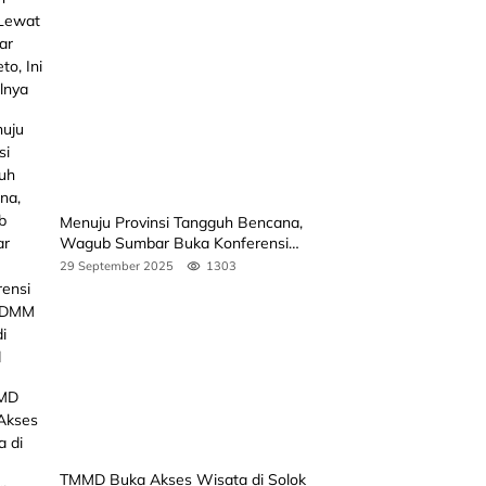
Jadwalnya
Menuju Provinsi Tangguh Bencana,
Wagub Sumbar Buka Konferensi
3rd ICDMM 2025 di Unand
29 September 2025
1303
TMMD Buka Akses Wisata di Solok