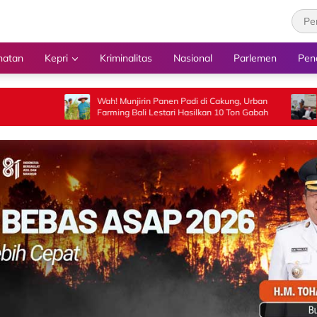
hatan
Kepri
Kriminalitas
Nasional
Parlemen
Pen
Wah! Munjirin Panen Padi di Cakung, Urban
PA Jakarta Pus
Farming Bali Lestari Hasilkan 10 Ton Gabah
Pasangan WNI 
Kepastian Huk