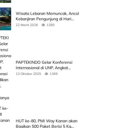
Wisata Lebaran Memuncak, Ancol
Kebanjiran Pengunjung di Hari
Kedua
22 Maret 2026
1380
PAPTEKINDO Gelar Konferensi
Internasional di UNP, Angkat
Kolaborasi Pendidikan Vokasi,
13 Oktober 2025
1369
Simak Agendanya
HUT ke-80, PMI Way Kanan akan
Bagikan 500 Paket Berisi 5 Kg