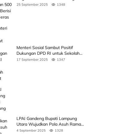
Beras
25 September 2025
1348
Menteri Sosial Sambut Positif
Dukungan DPD RI untuk Sekolah
Rakyat
17 September 2025
1347
LPAI Gandeng Bupati Lampung
Utara Wujudkan Pola Asuh Ramah
Anak Lewat Seminar Kak Seto, Ini
4 September 2025
1328