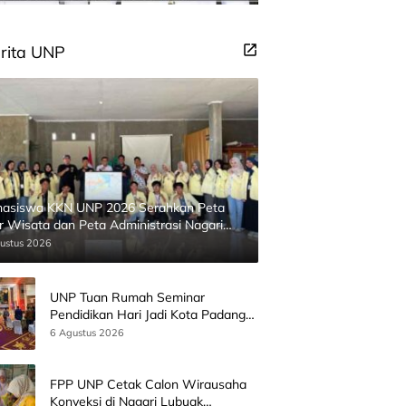
rita UNP
asiswa KKN UNP 2026 Serahkan Peta
ur Wisata dan Peta Administrasi Nagari
inggahan
ustus 2026
UNP Tuan Rumah Seminar
Pendidikan Hari Jadi Kota Padang
Bersama Wamen Diktisainstek dan
6 Agustus 2026
CEO EMGS Malaysia
FPP UNP Cetak Calon Wirausaha
Konveksi di Nagari Lubuak