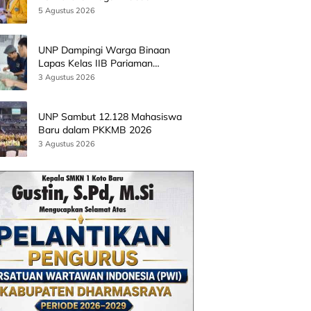
Batingkok Limapuluh Kota
5 Agustus 2026
UNP Dampingi Warga Binaan
Lapas Kelas IIB Pariaman
Kembangkan Produk Kreatif
3 Agustus 2026
Berbasis AI
UNP Sambut 12.128 Mahasiswa
Baru dalam PKKMB 2026
3 Agustus 2026