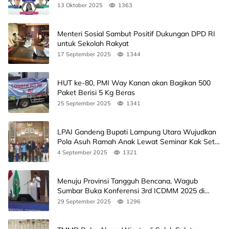
Agendanya
13 Oktober 2025
1363
Menteri Sosial Sambut Positif Dukungan DPD RI
untuk Sekolah Rakyat
17 September 2025
1344
HUT ke-80, PMI Way Kanan akan Bagikan 500
Paket Berisi 5 Kg Beras
25 September 2025
1341
LPAI Gandeng Bupati Lampung Utara Wujudkan
Pola Asuh Ramah Anak Lewat Seminar Kak Seto,
Ini Jadwalnya
4 September 2025
1321
Menuju Provinsi Tangguh Bencana, Wagub
Sumbar Buka Konferensi 3rd ICDMM 2025 di
Unand
29 September 2025
1296