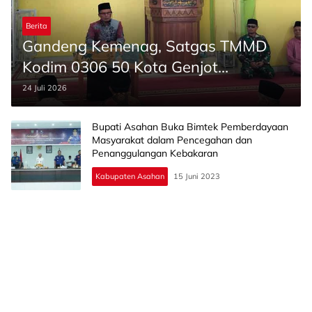
Berita
Gandeng Kemenag, Satgas TMMD
Kodim 0306 50 Kota Genjot
Pemberdayaan Masyarakat
24 Juli 2026
Bupati Asahan Buka Bimtek Pemberdayaan
Masyarakat dalam Pencegahan dan
Penanggulangan Kebakaran
Kabupaten Asahan
15 Juni 2023