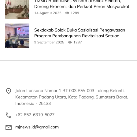
TMMD Buka Akses Wisata di Solok Selatan,
Dorong Ekonomi, dan Perkuat Peran Masyarakat
14 Agustus 2025
1289
Sekdakab Solok Buka Sosialisasi Pengawasan
Program Pembangunan Revitalisasi Satuan
Pendidikan
9 September 2025
1287
Jalan Lansano Nomor 1 RT 003 RW 003 Lolong Belanti,
Kecamatan Padang Utara, Kota Padang, Sumatera Barat,
Indonesia - 25133
+62 852-6319-5027
mjnews.id@gmail.com