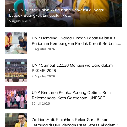
FPP UNP Cetak Calon Wirausaha Konveksi di Nagari
Lubuak Batingkok Limapuluh Kota
5 Agustus 2026
UNP Dampingi Warga Binaan Lapas Kelas IIB
Pariaman Kembangkan Produk Kreatif Berbasis
AI
3 Agustus 2026
UNP Sambut 12.128 Mahasiswa Baru dalam
PKKMB 2026
3 Agustus 2026
UNP Bersama Pemko Padang Optimis Raih
Rekomendasi Kota Gastronomi UNESCO
30 Juli 2026
Zadrian Ardi, Pecahkan Rekor Guru Besar
Termuda di UNP dengan Riset Stress Akademik