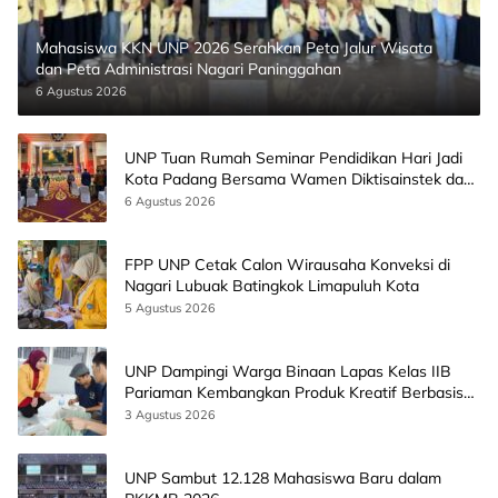
Mahasiswa KKN UNP 2026 Serahkan Peta Jalur Wisata
dan Peta Administrasi Nagari Paninggahan
6 Agustus 2026
UNP Tuan Rumah Seminar Pendidikan Hari Jadi
Kota Padang Bersama Wamen Diktisainstek dan
CEO EMGS Malaysia
6 Agustus 2026
FPP UNP Cetak Calon Wirausaha Konveksi di
Nagari Lubuak Batingkok Limapuluh Kota
5 Agustus 2026
UNP Dampingi Warga Binaan Lapas Kelas IIB
Pariaman Kembangkan Produk Kreatif Berbasis
AI
3 Agustus 2026
UNP Sambut 12.128 Mahasiswa Baru dalam