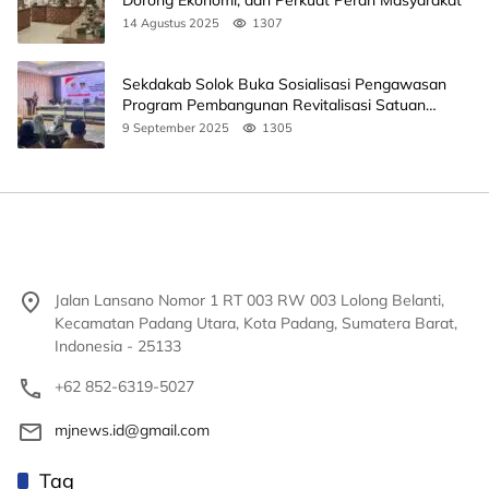
14 Agustus 2025
1307
Sekdakab Solok Buka Sosialisasi Pengawasan
Program Pembangunan Revitalisasi Satuan
Pendidikan
9 September 2025
1305
Jalan Lansano Nomor 1 RT 003 RW 003 Lolong Belanti,
Kecamatan Padang Utara, Kota Padang, Sumatera Barat,
Indonesia - 25133
+62 852-6319-5027
mjnews.id@gmail.com
Tag