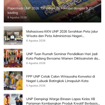
Papermob UNP 2026 Tampilkan 20 Formasi dengan 9.250
kavling
8 Agustus 2026
Mahasiswa KKN UNP 2026 Serahkan Peta Jalur
Wisata dan Peta Administrasi Nagari
Paninggahan
6 Agustus 2026
UNP Tuan Rumah Seminar Pendidikan Hari Jadi
Kota Padang Bersama Wamen Diktisainstek dan
CEO EMGS Malaysia
6 Agustus 2026
FPP UNP Cetak Calon Wirausaha Konveksi di
Nagari Lubuak Batingkok Limapuluh Kota
5 Agustus 2026
UNP Dampingi Warga Binaan Lapas Kelas IIB
Pariaman Kembangkan Produk Kreatif Berbasis