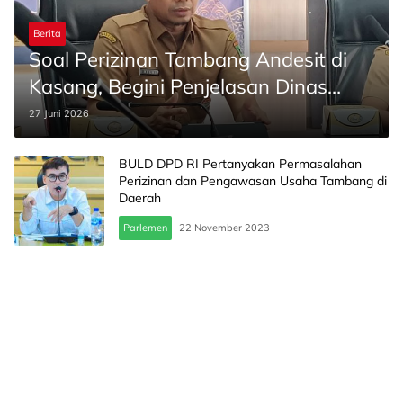
Berita
Soal Perizinan Tambang Andesit di
Kasang, Begini Penjelasan Dinas
ESDM Sumbar
27 Juni 2026
BULD DPD RI Pertanyakan Permasalahan
Perizinan dan Pengawasan Usaha Tambang di
Daerah
Parlemen
22 November 2023