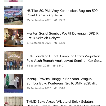
HUT ke-80, PMI Way Kanan akan Bagikan 500
Paket Berisi 5 Kg Beras
25 September 2025
1359
Menteri Sosial Sambut Positif Dukungan DPD RI
untuk Sekolah Rakyat
17 September 2025
1359
LPAI Gandeng Bupati Lampung Utara Wujudkan
Pola Asuh Ramah Anak Lewat Seminar Kak Seto,
Ini Jadwalnya
4 September 2025
1340
Menuju Provinsi Tangguh Bencana, Wagub
Sumbar Buka Konferensi 3rd ICDMM 2025 di
Unand
29 September 2025
1318
TMMD Buka Akses Wisata di Solok Selatan,
Dorong Ekonomi, dan Perkuat Peran Masyarakat