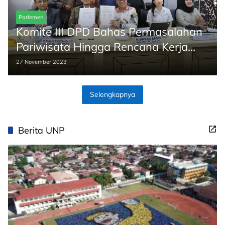
Parlemen
Komite III DPD Bahas Permasalahan
Pariwisata Hingga Rencana Kerja
Kemenparekraf
27 November 2023
Selengkapnya
Berita UNP