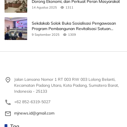
Dorong Ekonomi, dan Perkuat Peran Masyarakat
14 Agustus 2025
1311
Sekdakab Solok Buka Sosialisasi Pengawasan
Program Pembangunan Revitalisasi Satuan
Pendidikan
9 September 2025
1309
Jalan Lansano Nomor 1 RT 003 RW 003 Lolong Belanti,
Kecamatan Padang Utara, Kota Padang, Sumatera Barat,
Indonesia - 25133
+62 852-6319-5027
mjnews.id@gmail.com
Tag