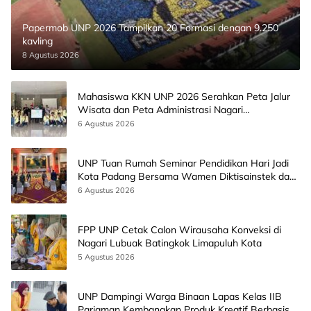
Papermob UNP 2026 Tampilkan 20 Formasi dengan 9.250
kavling
8 Agustus 2026
Mahasiswa KKN UNP 2026 Serahkan Peta Jalur
Wisata dan Peta Administrasi Nagari
Paninggahan
6 Agustus 2026
UNP Tuan Rumah Seminar Pendidikan Hari Jadi
Kota Padang Bersama Wamen Diktisainstek dan
CEO EMGS Malaysia
6 Agustus 2026
FPP UNP Cetak Calon Wirausaha Konveksi di
Nagari Lubuak Batingkok Limapuluh Kota
5 Agustus 2026
UNP Dampingi Warga Binaan Lapas Kelas IIB
Pariaman Kembangkan Produk Kreatif Berbasis