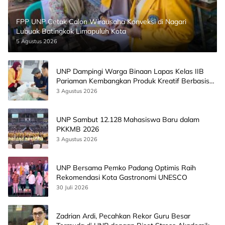
FPP UNP Cetak Calon Wirausaha Konveksi di Nagari
Lubuak Batingkok Limapuluh Kota
5 Agustus 2026
UNP Dampingi Warga Binaan Lapas Kelas IIB
Pariaman Kembangkan Produk Kreatif Berbasis
AI
3 Agustus 2026
UNP Sambut 12.128 Mahasiswa Baru dalam
PKKMB 2026
3 Agustus 2026
UNP Bersama Pemko Padang Optimis Raih
Rekomendasi Kota Gastronomi UNESCO
30 Juli 2026
Zadrian Ardi, Pecahkan Rekor Guru Besar