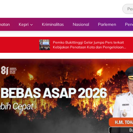
hatan
Kepri
Kriminalitas
Nasional
Parlemen
Pen
Pemko Bukittinggi Gelar Jumpa Pers terkait
Gubernur 
Kebijakan Penataan Kota dan Pengelolaan
Pamong Pr
Aset Barang Milik Daerah