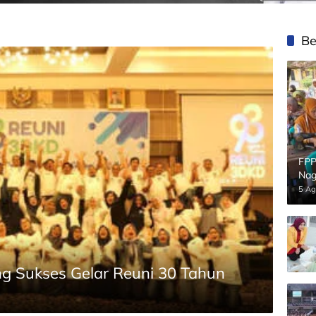
Be
FPP
Nag
5 Ag
g Sukses Gelar Reuni 30 Tahun