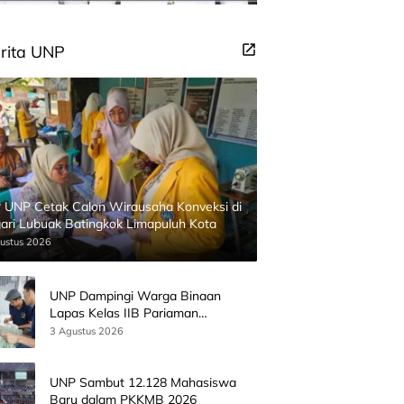
rita UNP
 UNP Cetak Calon Wirausaha Konveksi di
ari Lubuak Batingkok Limapuluh Kota
ustus 2026
UNP Dampingi Warga Binaan
Lapas Kelas IIB Pariaman
Kembangkan Produk Kreatif
3 Agustus 2026
Berbasis AI
UNP Sambut 12.128 Mahasiswa
Baru dalam PKKMB 2026