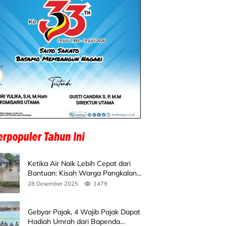
Ketika Air Naik Lebih Cepat dari
Bantuan: Kisah Warga Pangkalan
Koto Baru Bertahan di Tengah
28 Desember 2025
1479
Banjir
Gebyar Pajak, 4 Wajib Pajak Dapat
Hadiah Umrah dari Bapenda