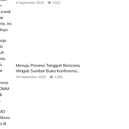
Anak Lewat Seminar Kak Seto, Ini
4 September 2025
1321
Jadwalnya
Menuju Provinsi Tangguh Bencana,
Wagub Sumbar Buka Konferensi
3rd ICDMM 2025 di Unand
29 September 2025
1296