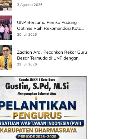
3 Agustus 2026
UNP Bersama Pemko Padang
Optimis Raih Rekomendasi Kota
Gastronomi UNESCO
30 Juli 2026
Zadrian Ardi, Pecahkan Rekor Guru
Besar Termuda di UNP dengan
Riset Stress Akademik
29 Juli 2026