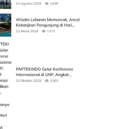
Sumbar
14 Agustus 2025
1438
Wisata Lebaran Memuncak, Ancol
Kebanjiran Pengunjung di Hari
Kedua
22 Maret 2026
1373
PAPTEKINDO Gelar Konferensi
Internasional di UNP, Angkat
Kolaborasi Pendidikan Vokasi,
13 Oktober 2025
1363
Simak Agendanya