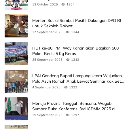
Agendanya
13 Oktober 2025
1364
Menteri Sosial Sambut Positif Dukungan DPD RI
untuk Sekolah Rakyat
17 September 2025
1344
HUT ke-80, PMI Way Kanan akan Bagikan 500
Paket Berisi 5 Kg Beras
25 September 2025
1342
LPAI Gandeng Bupati Lampung Utara Wujudkan
Pola Asuh Ramah Anak Lewat Seminar Kak Seto,
Ini Jadwalnya
4 September 2025
1322
Menuju Provinsi Tangguh Bencana, Wagub
Sumbar Buka Konferensi 3rd ICDMM 2025 di
Unand
29 September 2025
1297