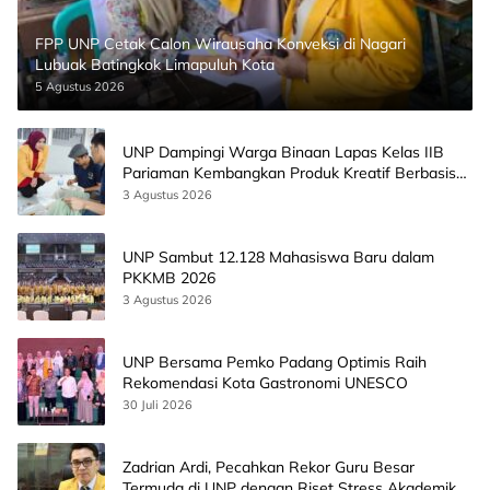
FPP UNP Cetak Calon Wirausaha Konveksi di Nagari
Lubuak Batingkok Limapuluh Kota
5 Agustus 2026
UNP Dampingi Warga Binaan Lapas Kelas IIB
Pariaman Kembangkan Produk Kreatif Berbasis
AI
3 Agustus 2026
UNP Sambut 12.128 Mahasiswa Baru dalam
PKKMB 2026
3 Agustus 2026
UNP Bersama Pemko Padang Optimis Raih
Rekomendasi Kota Gastronomi UNESCO
30 Juli 2026
Zadrian Ardi, Pecahkan Rekor Guru Besar
Termuda di UNP dengan Riset Stress Akademik