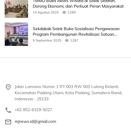
TMMD Buka Akses Wisata di Solok Selatan,
Dorong Ekonomi, dan Perkuat Peran Masyarakat
14 Agustus 2025
1289
Sekdakab Solok Buka Sosialisasi Pengawasan
Program Pembangunan Revitalisasi Satuan
Pendidikan
9 September 2025
1287
Jalan Lansano Nomor 1 RT 003 RW 003 Lolong Belanti,
Kecamatan Padang Utara, Kota Padang, Sumatera Barat,
Indonesia - 25133
+62 852-6319-5027
mjnews.id@gmail.com