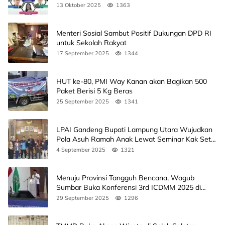
Agendanya
13 Oktober 2025
1363
Menteri Sosial Sambut Positif Dukungan DPD RI
untuk Sekolah Rakyat
17 September 2025
1344
HUT ke-80, PMI Way Kanan akan Bagikan 500
Paket Berisi 5 Kg Beras
25 September 2025
1341
LPAI Gandeng Bupati Lampung Utara Wujudkan
Pola Asuh Ramah Anak Lewat Seminar Kak Seto,
Ini Jadwalnya
4 September 2025
1321
Menuju Provinsi Tangguh Bencana, Wagub
Sumbar Buka Konferensi 3rd ICDMM 2025 di
Unand
29 September 2025
1296