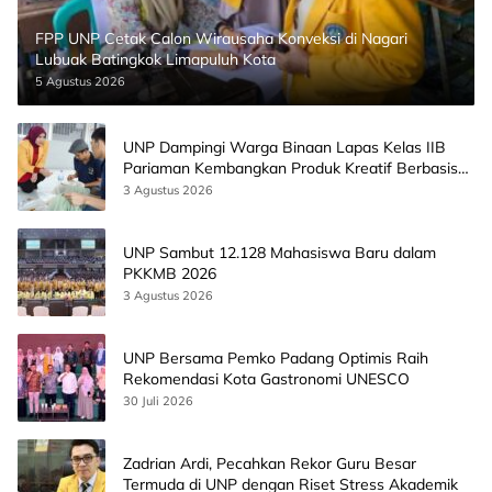
FPP UNP Cetak Calon Wirausaha Konveksi di Nagari
Lubuak Batingkok Limapuluh Kota
5 Agustus 2026
UNP Dampingi Warga Binaan Lapas Kelas IIB
Pariaman Kembangkan Produk Kreatif Berbasis
AI
3 Agustus 2026
UNP Sambut 12.128 Mahasiswa Baru dalam
PKKMB 2026
3 Agustus 2026
UNP Bersama Pemko Padang Optimis Raih
Rekomendasi Kota Gastronomi UNESCO
30 Juli 2026
Zadrian Ardi, Pecahkan Rekor Guru Besar
Termuda di UNP dengan Riset Stress Akademik