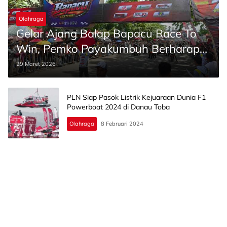
Olahraga
Gelar Ajang Balap Bapacu Race To
Win, Pemko Payakumbuh Berharap
Tak Ada Lagi Balap Liar
29 Maret 2026
PLN Siap Pasok Listrik Kejuaraan Dunia F1
Powerboat 2024 di Danau Toba
Olahraga
8 Februari 2024