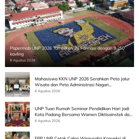
Papermob UNP 2026 Tampilkan 20 Formasi dengan 9.250
kavling
8 Agustus 2026
Mahasiswa KKN UNP 2026 Serahkan Peta Jalur
Wisata dan Peta Administrasi Nagari
Paninggahan
6 Agustus 2026
UNP Tuan Rumah Seminar Pendidikan Hari Jadi
Kota Padang Bersama Wamen Diktisainstek dan
CEO EMGS Malaysia
6 Agustus 2026
FPP UNP Cetak Calon Wirausaha Konveksi di