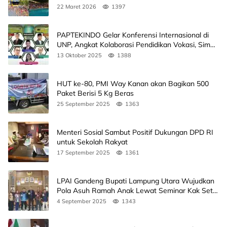
22 Maret 2026
1397
PAPTEKINDO Gelar Konferensi Internasional di
UNP, Angkat Kolaborasi Pendidikan Vokasi, Simak
Agendanya
13 Oktober 2025
1388
HUT ke-80, PMI Way Kanan akan Bagikan 500
Paket Berisi 5 Kg Beras
25 September 2025
1363
Menteri Sosial Sambut Positif Dukungan DPD RI
untuk Sekolah Rakyat
17 September 2025
1361
LPAI Gandeng Bupati Lampung Utara Wujudkan
Pola Asuh Ramah Anak Lewat Seminar Kak Seto,
Ini Jadwalnya
4 September 2025
1343