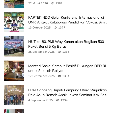
22 Maret 2026
1388
PAPTEKINDO Gelar Konferensi Internasional di
UNP, Angkat Kolaborasi Pendidikan Vokasi, Simak
Agendanya
13 Oktober 2025
1377
HUT ke-80, PMI Way Kanan akan Bagikan 500
Paket Berisi 5 Kg Beras
25 September 2025
1355
Menteri Sosial Sambut Positif Dukungan DPD RI
untuk Sekolah Rakyat
17 September 2025
1354
LPAI Gandeng Bupati Lampung Utara Wujudkan
Pola Asuh Ramah Anak Lewat Seminar Kak Seto,
Ini Jadwalnya
4 September 2025
1334