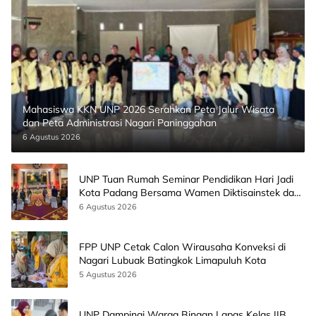
Mahasiswa KKN UNP 2026 Serahkan Peta Jalur Wisata
dan Peta Administrasi Nagari Paninggahan
6 Agustus 2026
UNP Tuan Rumah Seminar Pendidikan Hari Jadi
Kota Padang Bersama Wamen Diktisainstek dan
CEO EMGS Malaysia
6 Agustus 2026
FPP UNP Cetak Calon Wirausaha Konveksi di
Nagari Lubuak Batingkok Limapuluh Kota
5 Agustus 2026
UNP Dampingi Warga Binaan Lapas Kelas IIB