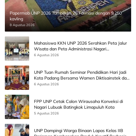
Papermob UNP 2026 Tampilkan 20 Formasi dengan 9.250
kavling
8 Agustus 2026
Mahasiswa KKN UNP 2026 Serahkan Peta Jalur
Wisata dan Peta Administrasi Nagari
Paninggahan
6 Agustus 2026
UNP Tuan Rumah Seminar Pendidikan Hari Jadi
Kota Padang Bersama Wamen Diktisainstek dan
CEO EMGS Malaysia
6 Agustus 2026
FPP UNP Cetak Calon Wirausaha Konveksi di
Nagari Lubuak Batingkok Limapuluh Kota
5 Agustus 2026
UNP Dampingi Warga Binaan Lapas Kelas IIB