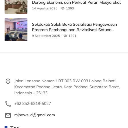
Dorong Ekonomi, dan Perkuat Peran Masyarakat
14 Agustus 2025
1303
Sekdakab Solok Buka Sosialisasi Pengawasan
Program Pembangunan Revitalisasi Satuan
Pendidikan
9 September 2025
1301
Jalan Lansano Nomor 1 RT 003 RW 003 Lolong Belanti,
Kecamatan Padang Utara, Kota Padang, Sumatera Barat,
Indonesia - 25133
+62 852-6319-5027
mjnews.id@gmail.com