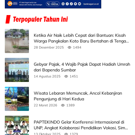
Ketika Air Naik Lebih Cepat dari Bantuan: Kisah
Warga Pangkalan Koto Baru Bertahan di Tengah
Banjir
28 Desember 2025
1494
Gebyar Pajak, 4 Wajib Pajak Dapat Hadiah Umrah
dari Bapenda Sumbar
14 Agustus 2025
1451
Wisata Lebaran Memuncak, Ancol Kebanjiran
Pengunjung di Hari Kedua
22 Maret 2026
1389
PAPTEKINDO Gelar Konferensi Internasional di
UNP, Angkat Kolaborasi Pendidikan Vokasi, Simak
Agendanya
13 Oktober 2025
1379