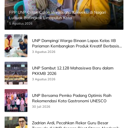
FPP UNP Cetak Calon Wirausaha Konveksi di Nagari
Lubuak Batingkok Limapuluh Kota
5 Agustus 2026
UNP Dampingi Warga Binaan Lapas Kelas IIB
Pariaman Kembangkan Produk Kreatif Berbasis
AI
3 Agustus 2026
UNP Sambut 12.128 Mahasiswa Baru dalam
PKKMB 2026
3 Agustus 2026
UNP Bersama Pemko Padang Optimis Raih
Rekomendasi Kota Gastronomi UNESCO
30 Juli 2026
Zadrian Ardi, Pecahkan Rekor Guru Besar