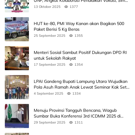
UNP, Angkat Kolaborasi Pendidikan Vokasi, Simak
Agendanya
13 Oktober 2025
1377
HUT ke-80, PMI Way Kanan akan Bagikan 500
Paket Berisi 5 Kg Beras
25 September 2025
1355
Menteri Sosial Sambut Positif Dukungan DPD RI
untuk Sekolah Rakyat
17 September 2025
1354
LPAI Gandeng Bupati Lampung Utara Wujudkan
Pola Asuh Ramah Anak Lewat Seminar Kak Seto,
Ini Jadwalnya
4 September 2025
1334
Menuju Provinsi Tangguh Bencana, Wagub
Sumbar Buka Konferensi 3rd ICDMM 2025 di
Unand
29 September 2025
1311