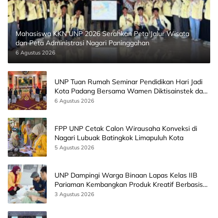
Mahasiswa KKN UNP 2026 Serahkan Peta Jalur Wisata
dan Peta Administrasi Nagari Paninggahan
6 Agustus 2026
UNP Tuan Rumah Seminar Pendidikan Hari Jadi
Kota Padang Bersama Wamen Diktisainstek dan
CEO EMGS Malaysia
6 Agustus 2026
FPP UNP Cetak Calon Wirausaha Konveksi di
Nagari Lubuak Batingkok Limapuluh Kota
5 Agustus 2026
UNP Dampingi Warga Binaan Lapas Kelas IIB
Pariaman Kembangkan Produk Kreatif Berbasis
AI
3 Agustus 2026