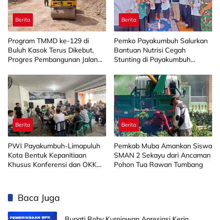
Berita
Berita
Program TMMD ke-129 di
Pemko Payakumbuh Salurkan
Buluh Kasok Terus Dikebut,
Bantuan Nutrisi Cegah
Progres Pembangunan Jalan
Stunting di Payakumbuh
Capai 88 Persen
Selatan
Berita
Berita
PWI Payakumbuh-Limapuluh
Pemkab Muba Amankan Siswa
Kota Bentuk Kepanitiaan
SMAN 2 Sekayu dari Ancaman
Khusus Konferensi dan OKK
Pohon Tua Rawan Tumbang
2026
Baca Juga
Bupati Roby Kurniawan Apresiasi Kerja