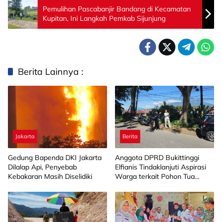
Pemulihan Pascabanjir Bandang di Kecamatan
Kupitan, Ini Langkah Pemkab Sijunjung
Berita Lainnya :
Jakarta
Berita
Gedung Bapenda DKI Jakarta
Anggota DPRD Bukittinggi
Dilalap Api, Penyebab
Elfianis Tindaklanjuti Aspirasi
Kebakaran Masih Diselidiki
Warga terkait Pohon Tua
Rawan Tumbang