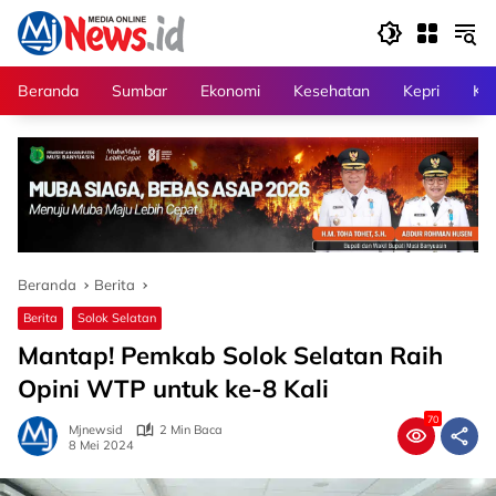
Langsung
ke
konten
Beranda
Sumbar
Ekonomi
Kesehatan
Kepri
Kri
Beranda
Berita
Berita
Solok Selatan
Mantap! Pemkab Solok Selatan Raih
Opini WTP untuk ke-8 Kali
70
Mjnewsid
2 Min Baca
8 Mei 2024