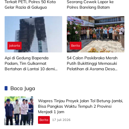
Terkait PETI, Polres 50 Kota
Seorang Cewek Lapor ke
Gelar Razia di Galugua
Polres Barelang Batam
Jakarta
Berita
Api di Gedung Bapenda
‎54 Calon Paskibraka Merah
Padam, Tim Gulkarmat
Putih Bukittinggi Memasuki
Bertahan di Lantai 10 demi
Pelatihan di Asrama Desa
Pastikan Tidak Ada
Bahagia
Perambatan
Baca Juga
Wapres Tinjau Proyek Jalan Tol Betung-Jambi,
Bisa Pangkas Waktu Tempuh 2 Provinsi
Menjadi 1 Jam
Berita
17 Juli 2026