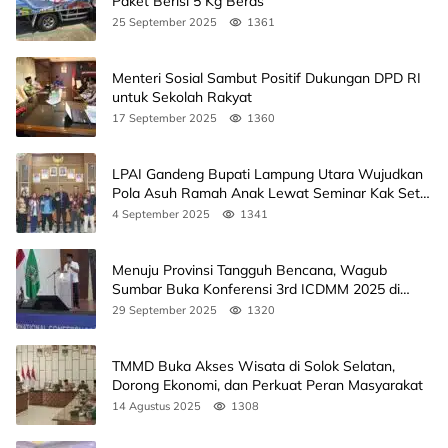
Paket Berisi 5 Kg Beras
25 September 2025
1361
Menteri Sosial Sambut Positif Dukungan DPD RI
untuk Sekolah Rakyat
17 September 2025
1360
LPAI Gandeng Bupati Lampung Utara Wujudkan
Pola Asuh Ramah Anak Lewat Seminar Kak Seto,
Ini Jadwalnya
4 September 2025
1341
Menuju Provinsi Tangguh Bencana, Wagub
Sumbar Buka Konferensi 3rd ICDMM 2025 di
Unand
29 September 2025
1320
TMMD Buka Akses Wisata di Solok Selatan,
Dorong Ekonomi, dan Perkuat Peran Masyarakat
14 Agustus 2025
1308