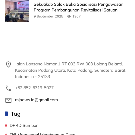
Sekdakab Solok Buka Sosialisasi Pengawasan
Program Pembangunan Revitalisasi Satuan
Pendidikan
9 September 2025
1307
Jalan Lansano Nomor 1 RT 003 RW 003 Lolong Belanti,
Kecamatan Padang Utara, Kota Padang, Sumatera Barat,
Indonesia - 25133
+62 852-6319-5027
mjnews.id@gmail.com
Tag
DPRD Sumbar
TNI Manunggal Membangun Desa