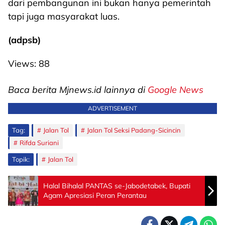
dari pembangunan ini bukan hanya pemerintah
tapi juga masyarakat luas.
(adpsb)
Views:
88
Baca berita Mjnews.id lainnya di
Google News
ADVERTISEMENT
Tag:
Jalan Tol
Jalan Tol Seksi Padang-Sicincin
Rifda Suriani
Topik:
Jalan Tol
Halal Bihalal PANTAS se-Jabodetabek, Bupati
Agam Apresiasi Peran Perantau