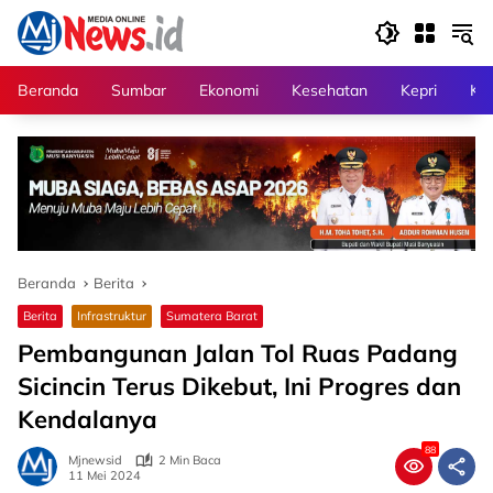
Langsung
ke
konten
Beranda
Sumbar
Ekonomi
Kesehatan
Kepri
Kri
Beranda
Berita
Berita
Infrastruktur
Sumatera Barat
Pembangunan Jalan Tol Ruas Padang
Sicincin Terus Dikebut, Ini Progres dan
Kendalanya
88
Mjnewsid
2 Min Baca
11 Mei 2024