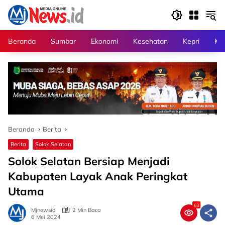
Langsung
ke
konten
Beranda
Sumbar
Ekonomi
Kesehatan
Kepri
Kri
Beranda
Berita
Berita
Solok Selatan
Solok Selatan Bersiap Menjadi
Kabupaten Layak Anak Peringkat
Utama
63
Mjnewsid
2 Min Baca
6 Mei 2024