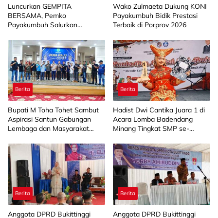
Luncurkan GEMPITA
Wako Zulmaeta Dukung KONI
BERSAMA, Pemko
Payakumbuh Bidik Prestasi
Payakumbuh Salurkan
Terbaik di Porprov 2026
Bantuan Budidaya Pangan
kepada 15 KWT
Berita
Berita
Bupati M Toha Tohet Sambut
Hadist Dwi Cantika Juara 1 di
Aspirasi Santun Gabungan
Acara Lomba Badendang
Lembaga dan Masyarakat
Minang Tingkat SMP se-
Muba Bersatu
Limapuluh Kota
Berita
Berita
Anggota DPRD Bukittinggi
Anggota DPRD Bukittinggi