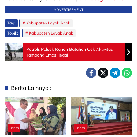
ADVERTISEMENT
Tag:
Kabupaten Layak Anak
Topik:
Kabupaten Layak Anak
Patroli, Polsek Ranah Batahan Cek Aktivitas
Tambang Emas Ilegal
Berita Lainnya :
Berita
Berita