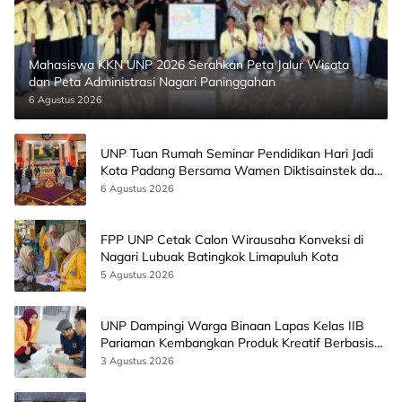
Mahasiswa KKN UNP 2026 Serahkan Peta Jalur Wisata
dan Peta Administrasi Nagari Paninggahan
6 Agustus 2026
UNP Tuan Rumah Seminar Pendidikan Hari Jadi
Kota Padang Bersama Wamen Diktisainstek dan
CEO EMGS Malaysia
6 Agustus 2026
FPP UNP Cetak Calon Wirausaha Konveksi di
Nagari Lubuak Batingkok Limapuluh Kota
5 Agustus 2026
UNP Dampingi Warga Binaan Lapas Kelas IIB
Pariaman Kembangkan Produk Kreatif Berbasis
AI
3 Agustus 2026