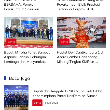
BERSAMA, Pemko
Payakumbuh Bidik Prestasi
Payakumbuh Salurkan
Terbaik di Porprov 2026
Bantuan Budidaya Pangan
kepada 15 KWT
Berita
Berita
Bupati M Toha Tohet Sambut
Hadist Dwi Cantika Juara 1 di
Aspirasi Santun Gabungan
Acara Lomba Badendang
Lembaga dan Masyarakat
Minang Tingkat SMP se-
Muba Bersatu
Limapuluh Kota
Baca Juga
Bupati dan Anggota DPRD Muba Ikuti Diklat
Kepemimpinan Partai NasDem se-Sumsel
Berita
4 Juli 2025