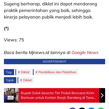
Sugeng berharap, diklat ini dapat mendorong
praktik pemerintahan yang baik, sehingga
kinerja pelayanan publik menjadi lebih baik.
(*)
Views:
75
Baca berita Mjnews.id lainnya di
Google News
ADVERTISEMENT
Tag:
Diklat
Pendidikan dan Pelatihan
Topik:
Diklat
Bupati Solok beserta Tim Peduli Bencana Kirim
Bantuan untuk Korban Banjir Bandang di Tanah
Datar