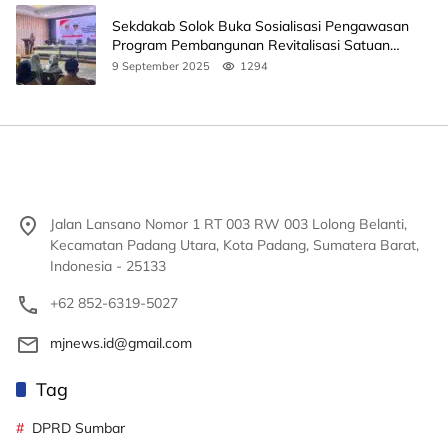
Sekdakab Solok Buka Sosialisasi Pengawasan
Program Pembangunan Revitalisasi Satuan
Pendidikan
9 September 2025
1294
Jalan Lansano Nomor 1 RT 003 RW 003 Lolong Belanti,
Kecamatan Padang Utara, Kota Padang, Sumatera Barat,
Indonesia - 25133
+62 852-6319-5027
mjnews.id@gmail.com
Tag
DPRD Sumbar