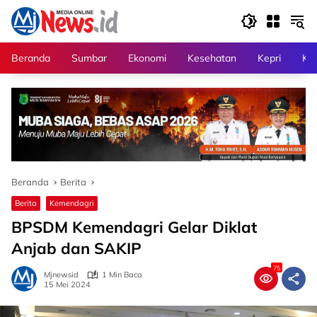
Langsung
ke
konten
Beranda
Sumbar
Ekonomi
Kesehatan
Kepri
Kri
Beranda
Berita
Berita
Kemendagri
BPSDM Kemendagri Gelar Diklat
Anjab dan SAKIP
75
Mjnewsid
1 Min Baca
15 Mei 2024