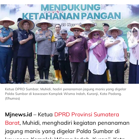
Ketua DPRD Sumbar, Muhidi, hadiri penanaman jagung manis yang digelar
Polda Sumbar di kawasan Komplek Wisma Indah, Kuranji, Kota Padang.
(f/humas)
Mjnews.id
– Ketua
DPRD Provinsi Sumatera
Barat
, Muhidi, menghadiri kegiatan penanaman
jagung manis yang digelar Polda Sumbar di