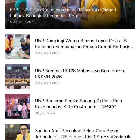
FPP UNP Cetak Calon Wirausaha Konveksi di Nagari
Lubuak Batingkok Limapuluh Kota
5 Agustus 2026
UNP Dampingi Warga Binaan Lapas Kelas IIB
Pariaman Kembangkan Produk Kreatif Berbasis
AI
3 Agustus 2026
UNP Sambut 12.128 Mahasiswa Baru dalam
PKKMB 2026
3 Agustus 2026
UNP Bersama Pemko Padang Optimis Raih
Rekomendasi Kota Gastronomi UNESCO
30 Juli 2026
Zadrian Ardi, Pecahkan Rekor Guru Besar
Termuda di UNP dengan Riset Stress Akademik