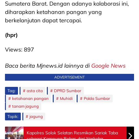
Sumatera Barat. Dengan adanya kolaborasi ini,
diharapkan ketahanan pangan yang
berkelanjutan dapat tercapai.
(hpr)
Views:
897
Baca berita Mjnews.id lainnya di
Google News
ADVERTISEMENT
Tag:
asta cita
DPRD Sumbar
ketahanan pangan
Muhidi
Polda Sumbar
tanam jagung
Topik:
jagung
Kapolres Solok Selatan Resmikan Sariak Taba
sebagai Kampung Bebas dari Narkoba