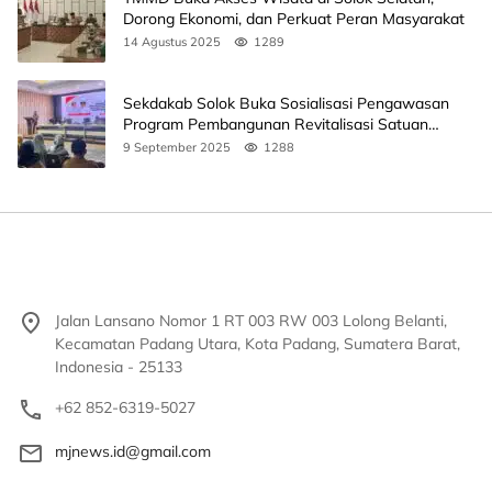
Dorong Ekonomi, dan Perkuat Peran Masyarakat
14 Agustus 2025
1289
Sekdakab Solok Buka Sosialisasi Pengawasan
Program Pembangunan Revitalisasi Satuan
Pendidikan
9 September 2025
1288
Jalan Lansano Nomor 1 RT 003 RW 003 Lolong Belanti,
Kecamatan Padang Utara, Kota Padang, Sumatera Barat,
Indonesia - 25133
+62 852-6319-5027
mjnews.id@gmail.com