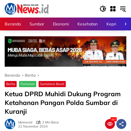
Langsung
ke
konten
Beranda
Sumbar
Ekonomi
Kesehatan
Kepri
Kri
Beranda
Berita
Berita
Parlemen
Sumatera Barat
Ketua DPRD Muhidi Dukung Program
Ketahanan Pangan Polda Sumbar di
Kuranji
897
Mjnewsid
2 Min Baca
21 November 2024