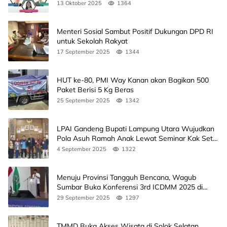
Agendanya
13 Oktober 2025
1364
Menteri Sosial Sambut Positif Dukungan DPD RI
untuk Sekolah Rakyat
17 September 2025
1344
HUT ke-80, PMI Way Kanan akan Bagikan 500
Paket Berisi 5 Kg Beras
25 September 2025
1342
LPAI Gandeng Bupati Lampung Utara Wujudkan
Pola Asuh Ramah Anak Lewat Seminar Kak Seto,
Ini Jadwalnya
4 September 2025
1322
Menuju Provinsi Tangguh Bencana, Wagub
Sumbar Buka Konferensi 3rd ICDMM 2025 di
Unand
29 September 2025
1297
TMMD Buka Akses Wisata di Solok Selatan,