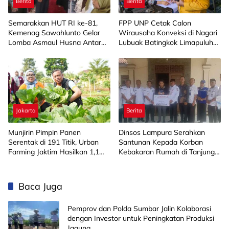
Berita
Berita
Semarakkan HUT RI ke-81,
FPP UNP Cetak Calon
Kemenag Sawahlunto Gelar
Wirausaha Konveksi di Nagari
Lomba Asmaul Husna Antar
Lubuak Batingkok Limapuluh
SD/MI
Kota
Jakarta
Berita
Munjirin Pimpin Panen
Dinsos Lampura Serahkan
Serentak di 191 Titik, Urban
Santunan Kepada Korban
Farming Jaktim Hasilkan 1,1
Kebakaran Rumah di Tanjung
Ton Jagung dan Sayuran
Harapan
Baca Juga
Pemprov dan Polda Sumbar Jalin Kolaborasi
dengan Investor untuk Peningkatan Produksi
Jagung