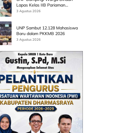
Lapas Kelas IIB Pariaman
Kembangkan Produk Kreatif
3 Agustus 2026
Berbasis AI
UNP Sambut 12.128 Mahasiswa
Baru dalam PKKMB 2026
3 Agustus 2026