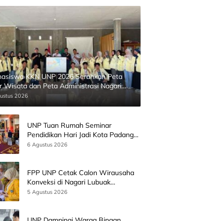
asiswa KKN UNP 2026 Serahkan Peta
ur Wisata dan Peta Administrasi Nagari
inggahan
ustus 2026
UNP Tuan Rumah Seminar
Pendidikan Hari Jadi Kota Padang
Bersama Wamen Diktisainstek dan
6 Agustus 2026
CEO EMGS Malaysia
FPP UNP Cetak Calon Wirausaha
Konveksi di Nagari Lubuak
Batingkok Limapuluh Kota
5 Agustus 2026
UNP Dampingi Warga Binaan