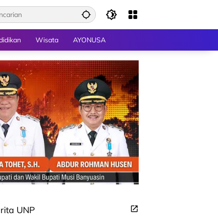
didikan
Wisata
AYONUSA
rita UNP