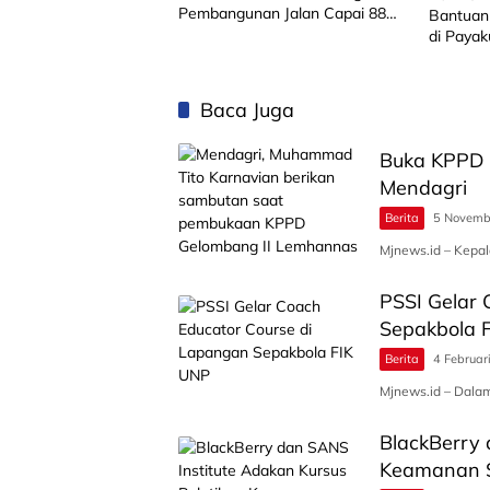
Pembangunan Jalan Capai 88
Bantuan 
Persen
di Paya
Baca Juga
Buka KPPD 
Mendagri
Berita
5 Novemb
Mjnews.id – Kepa
PSSI Gelar 
Sepakbola 
Berita
4 Februar
Mjnews.id – Dalam
BlackBerry 
Keamanan S