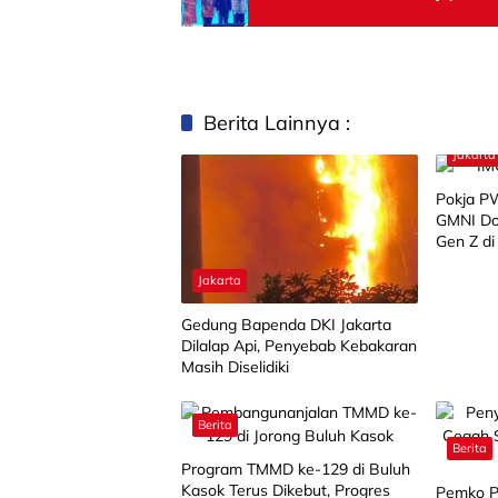
Berita Lainnya :
Jakarta
Pokja PW
GMNI Dor
Gen Z d
Informas
Jakarta
Gedung Bapenda DKI Jakarta
Dilalap Api, Penyebab Kebakaran
Masih Diselidiki
Berita
Berita
Program TMMD ke-129 di Buluh
Kasok Terus Dikebut, Progres
Pemko P