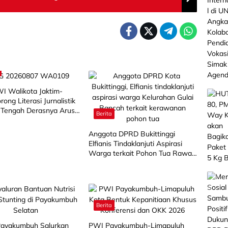
I Walikota Jaktim-
ong Literasi Jurnalistik
i Tengah Derasnya Arus
Berita
i
Anggota DPRD Bukittinggi
Elfianis Tindaklanjuti Aspirasi
Warga terkait Pohon Tua Rawan
Tumbang
Berita
ayakumbuh Salurkan
PWI Payakumbuh-Limapuluh