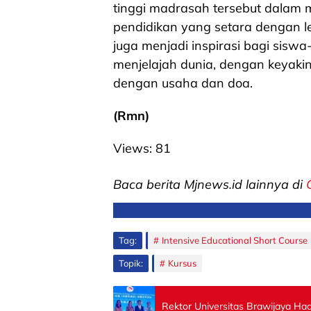
tinggi madrasah tersebut dalam 
pendidikan yang setara dengan le
juga menjadi inspirasi bagi siswa
menjelajah dunia, dengan keyaki
dengan usaha dan doa.
(Rmn)
Views:
81
Baca berita Mjnews.id lainnya di
Tag:
Intensive Educational Short Course
Topik:
Kursus
Rektor Universitas Brawijaya Ha