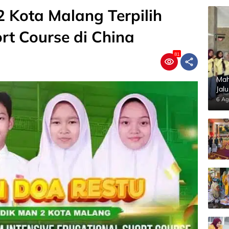
 Kota Malang Terpilih
t Course di China
81
Mah
Jal
Pan
6 Ag