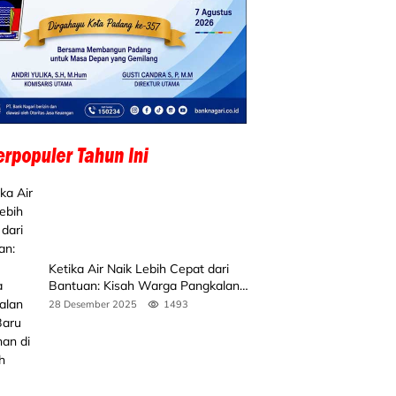
Ketika Air Naik Lebih Cepat dari
Bantuan: Kisah Warga Pangkalan
Koto Baru Bertahan di Tengah
28 Desember 2025
1493
Banjir