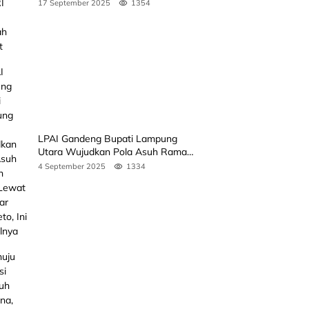
Rakyat
17 September 2025
1354
LPAI Gandeng Bupati Lampung
Utara Wujudkan Pola Asuh Ramah
Anak Lewat Seminar Kak Seto, Ini
4 September 2025
1334
Jadwalnya