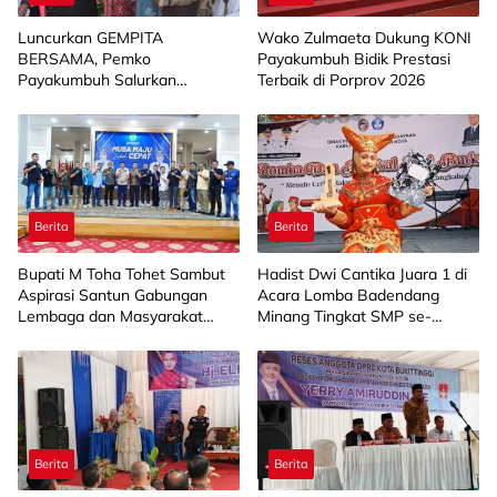
Luncurkan GEMPITA
Wako Zulmaeta Dukung KONI
BERSAMA, Pemko
Payakumbuh Bidik Prestasi
Payakumbuh Salurkan
Terbaik di Porprov 2026
Bantuan Budidaya Pangan
kepada 15 KWT
Berita
Berita
Bupati M Toha Tohet Sambut
Hadist Dwi Cantika Juara 1 di
Aspirasi Santun Gabungan
Acara Lomba Badendang
Lembaga dan Masyarakat
Minang Tingkat SMP se-
Muba Bersatu
Limapuluh Kota
Berita
Berita