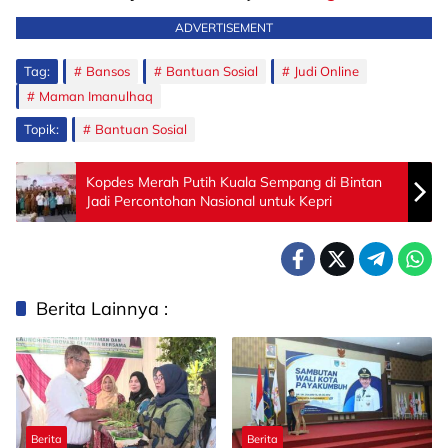
ADVERTISEMENT
Tag:
Bansos
Bantuan Sosial
Judi Online
Maman Imanulhaq
Topik:
Bantuan Sosial
Kopdes Merah Putih Kuala Sempang di Bintan
Jadi Percontohan Nasional untuk Kepri
Berita Lainnya :
Berita
Berita