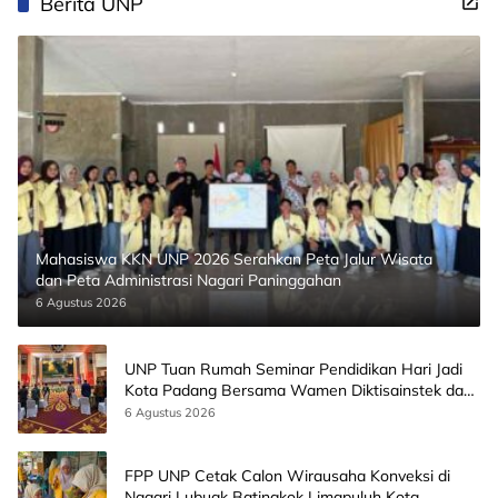
Berita UNP
Mahasiswa KKN UNP 2026 Serahkan Peta Jalur Wisata
dan Peta Administrasi Nagari Paninggahan
6 Agustus 2026
UNP Tuan Rumah Seminar Pendidikan Hari Jadi
Kota Padang Bersama Wamen Diktisainstek dan
CEO EMGS Malaysia
6 Agustus 2026
FPP UNP Cetak Calon Wirausaha Konveksi di
Nagari Lubuak Batingkok Limapuluh Kota