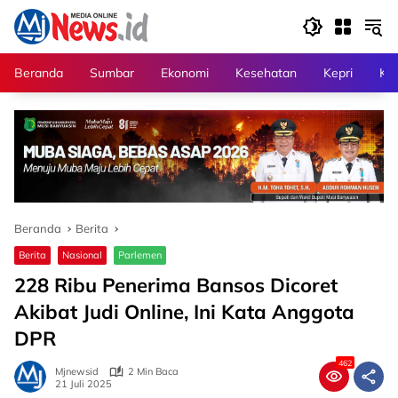
Langsung
ke
konten
Beranda
Sumbar
Ekonomi
Kesehatan
Kepri
Kri
Beranda
Berita
Berita
Nasional
Parlemen
228 Ribu Penerima Bansos Dicoret
Akibat Judi Online, Ini Kata Anggota
DPR
462
Mjnewsid
2 Min Baca
21 Juli 2025