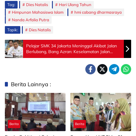
Tag:
Dies Natalis
Hari Ulang Tahun
Himpunan Mahasiswa Islam
hmi cabang dharmasraya
Nanda Arfalia Putra
Topik:
Dies Natalis
Pelajar SMK 34 Jakarta Meninggal Akibat Jalan
Berlubang, Bang Azran: Keselamatan Jalan
Adalah Soal SOP
Berita Lainnya :
Berita
Berita