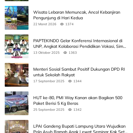
Wisata Lebaran Memuncak, Ancol Kebanjiran
Pengunjung di Hari Kedua
22 Maret 2026
1374
PAPTEKINDO Gelar Konferensi Internasional di
UNP, Angkat Kolaborasi Pendidikan Vokasi, Simak
Agendanya
13 Oktober 2025
1363
Menteri Sosial Sambut Positif Dukungan DPD RI
untuk Sekolah Rakyat
17 September 2025
1344
HUT ke-80, PMI Way Kanan akan Bagikan 500
Paket Berisi 5 Kg Beras
25 September 2025
1342
LPAI Gandeng Bupati Lampung Utara Wujudkan
Pola Asuh Ramah Anak Lewat Seminar Kak Seto,