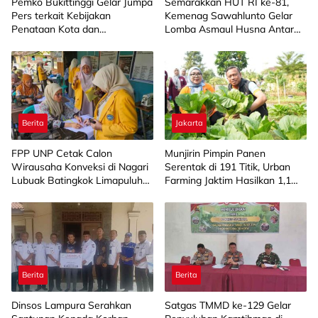
Pemko Bukittinggi Gelar Jumpa
Semarakkan HUT RI ke-81,
Pers terkait Kebijakan
Kemenag Sawahlunto Gelar
Penataan Kota dan
Lomba Asmaul Husna Antar
Pengelolaan Aset Barang Milik
SD/MI
Daerah
Berita
Jakarta
FPP UNP Cetak Calon
Munjirin Pimpin Panen
Wirausaha Konveksi di Nagari
Serentak di 191 Titik, Urban
Lubuak Batingkok Limapuluh
Farming Jaktim Hasilkan 1,1
Kota
Ton Jagung dan Sayuran
Berita
Berita
Dinsos Lampura Serahkan
Satgas TMMD ke-129 Gelar