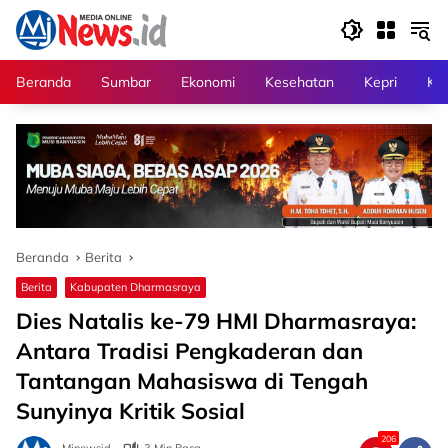
Langsung
ke
konten
Beranda
Sumbar
Ekonomi
Kesehatan
Kepri
Kri
Beranda
Berita
Berita
Kabupaten Dharmasraya
Dies Natalis ke-79 HMI Dharmasraya:
Antara Tradisi Pengkaderan dan
Tantangan Mahasiswa di Tengah
Sunyinya Kritik Sosial
206