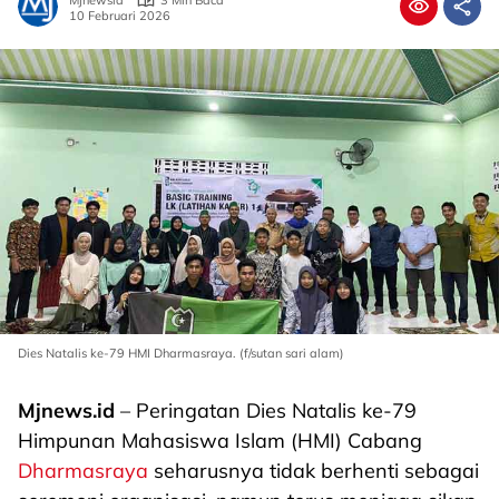
Mjnewsid
3 Min Baca
10 Februari 2026
Dies Natalis ke-79 HMI Dharmasraya. (f/sutan sari alam)
Mjnews.id
– Peringatan Dies Natalis ke-79
Himpunan Mahasiswa Islam (HMI) Cabang
Dharmasraya
seharusnya tidak berhenti sebagai