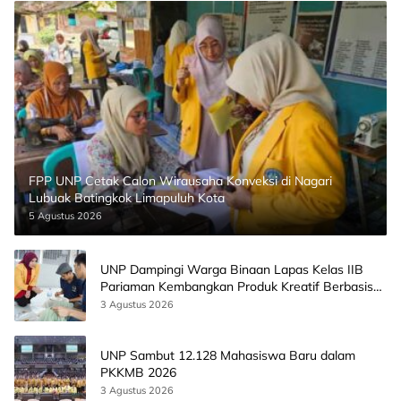
FPP UNP Cetak Calon Wirausaha Konveksi di Nagari
Lubuak Batingkok Limapuluh Kota
5 Agustus 2026
UNP Dampingi Warga Binaan Lapas Kelas IIB
Pariaman Kembangkan Produk Kreatif Berbasis
AI
3 Agustus 2026
UNP Sambut 12.128 Mahasiswa Baru dalam
PKKMB 2026
3 Agustus 2026