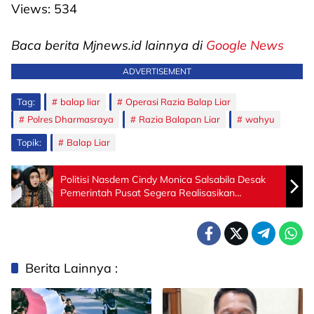
Views:
534
Baca berita Mjnews.id lainnya di
Google News
ADVERTISEMENT
Tag:
balap liar
Operasi Razia Balap Liar
Polres Dharmasraya
Razia Balapan Liar
wahyu
Topik:
Balap Liar
Politisi Nasdem Cindy Monica Salsabila Desak
Pemerintah Pusat Segera Realisasikan
Pemulihan Dana TKD Sumbar
Berita Lainnya :