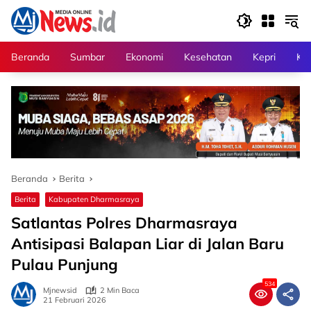
Langsung
ke
konten
Beranda
Sumbar
Ekonomi
Kesehatan
Kepri
Kri
Beranda
Berita
Berita
Kabupaten Dharmasraya
Satlantas Polres Dharmasraya
Antisipasi Balapan Liar di Jalan Baru
Pulau Punjung
534
Mjnewsid
2 Min Baca
21 Februari 2026