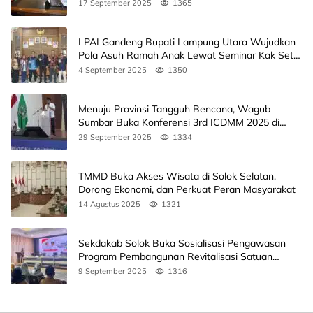
17 September 2025
1365
LPAI Gandeng Bupati Lampung Utara Wujudkan
Pola Asuh Ramah Anak Lewat Seminar Kak Seto,
Ini Jadwalnya
4 September 2025
1350
Menuju Provinsi Tangguh Bencana, Wagub
Sumbar Buka Konferensi 3rd ICDMM 2025 di
Unand
29 September 2025
1334
TMMD Buka Akses Wisata di Solok Selatan,
Dorong Ekonomi, dan Perkuat Peran Masyarakat
14 Agustus 2025
1321
Sekdakab Solok Buka Sosialisasi Pengawasan
Program Pembangunan Revitalisasi Satuan
Pendidikan
9 September 2025
1316