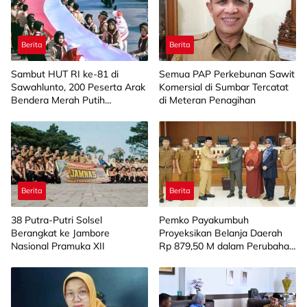
Berita
Berita
Sambut HUT RI ke-81 di
Semua PAP Perkebunan Sawit
Sawahlunto, 200 Peserta Arak
Komersial di Sumbar Tercatat
Bendera Merah Putih
di Meteran Penagihan
Sepanjang 100 Meter
Berita
Berita
38 Putra-Putri Solsel
Pemko Payakumbuh
Berangkat ke Jambore
Proyeksikan Belanja Daerah
Nasional Pramuka XII
Rp 879,50 M dalam Perubahan
APBD 2026