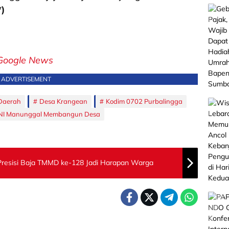
*)
Google News
ADVERTISEMENT
Daerah
Desa Krangean
Kodim 0702 Purbalingga
NI Manunggal Membangun Desa
esisi Baja TMMD ke-128 Jadi Harapan Warga