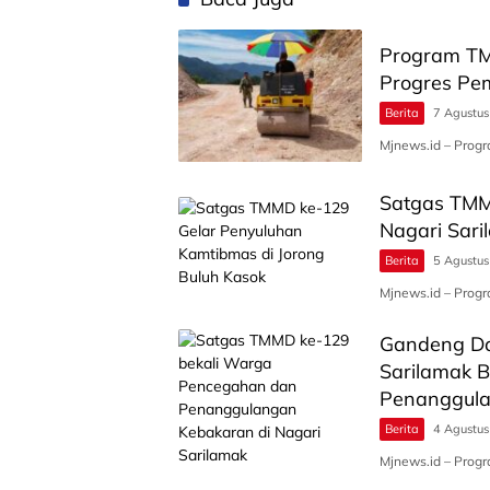
Program TMM
Progres Pe
Berita
7 Agustu
Mjnews.id – Pro
Satgas TMM
Nagari Sari
Berita
5 Agustu
Mjnews.id – Pro
Gandeng Da
Sarilamak 
Penanggul
Berita
4 Agustu
Mjnews.id – Prog