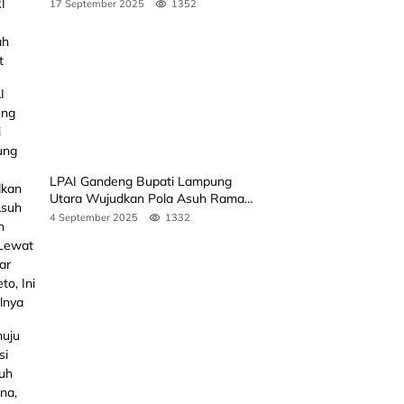
Rakyat
17 September 2025
1352
LPAI Gandeng Bupati Lampung
Utara Wujudkan Pola Asuh Ramah
Anak Lewat Seminar Kak Seto, Ini
4 September 2025
1332
Jadwalnya