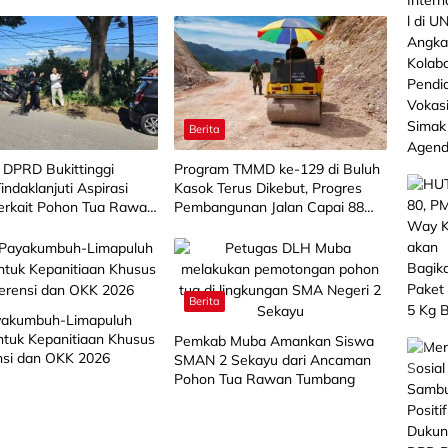
Berita
 DPRD Bukittinggi
Program TMMD ke-129 di Buluh
Tindaklanjuti Aspirasi
Kasok Terus Dikebut, Progres
erkait Pohon Tua Rawan
Pembangunan Jalan Capai 88
g
Persen
Berita
akumbuh-Limapuluh
ntuk Kepanitiaan Khusus
Pemkab Muba Amankan Siswa
nsi dan OKK 2026
SMAN 2 Sekayu dari Ancaman
Pohon Tua Rawan Tumbang