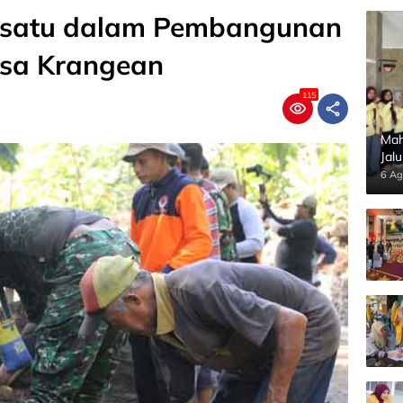
rsatu dalam Pembangunan
sa Krangean
115
Mah
Jal
Pan
6 Ag