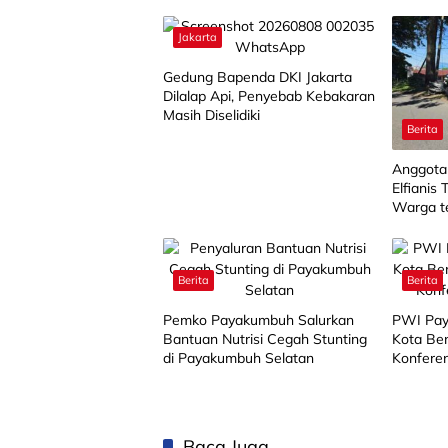
Jakarta
Gedung Bapenda DKI Jakarta
Dilalap Api, Penyebab Kebakaran
Masih Diselidiki
Berita
Anggota
Elfianis 
Warga t
Tumban
Berita
Berita
Pemko Payakumbuh Salurkan
PWI Pay
Bantuan Nutrisi Cegah Stunting
Kota Be
di Payakumbuh Selatan
Konfere
Baca Juga