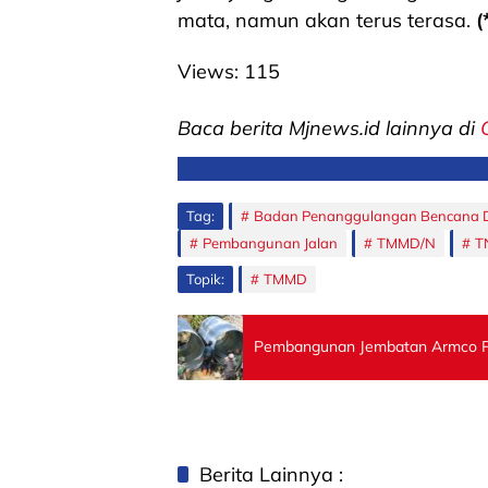
mata, namun akan terus terasa.
(
Views:
115
Baca berita Mjnews.id lainnya di
Tag:
Badan Penanggulangan Bencana 
Pembangunan Jalan
TMMD/N
T
Topik:
TMMD
Pembangunan Jembatan Armco Pr
Berita Lainnya :