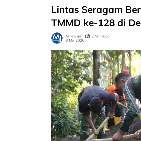
Lintas Seragam Be
TMMD ke-128 di De
Mjnewsid
2 Min Baca
3 Mei 2026