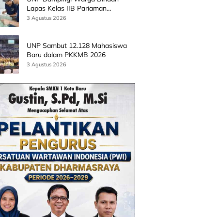
Lapas Kelas IIB Pariaman
Kembangkan Produk Kreatif
3 Agustus 2026
Berbasis AI
UNP Sambut 12.128 Mahasiswa
Baru dalam PKKMB 2026
3 Agustus 2026