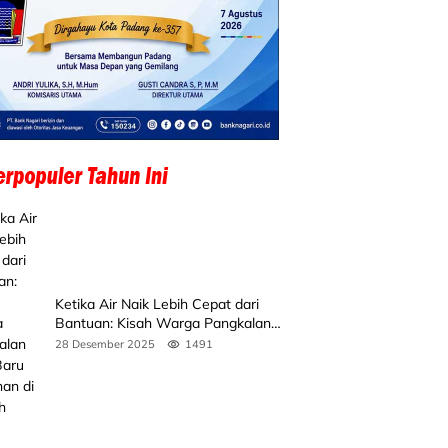
Ketika Air Naik Lebih Cepat dari
Bantuan: Kisah Warga Pangkalan
Koto Baru Bertahan di Tengah
28 Desember 2025
1491
Banjir