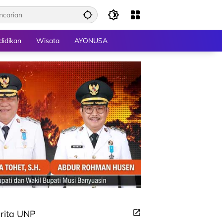
didikan
Wisata
AYONUSA
rita UNP