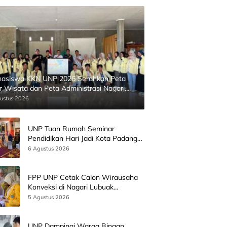
asiswa KKN UNP 2026 Serahkan Peta
ur Wisata dan Peta Administrasi Nagari
inggahan
ustus 2026
UNP Tuan Rumah Seminar
Pendidikan Hari Jadi Kota Padang
Bersama Wamen Diktisainstek dan
6 Agustus 2026
CEO EMGS Malaysia
FPP UNP Cetak Calon Wirausaha
Konveksi di Nagari Lubuak
Batingkok Limapuluh Kota
5 Agustus 2026
UNP Dampingi Warga Binaan