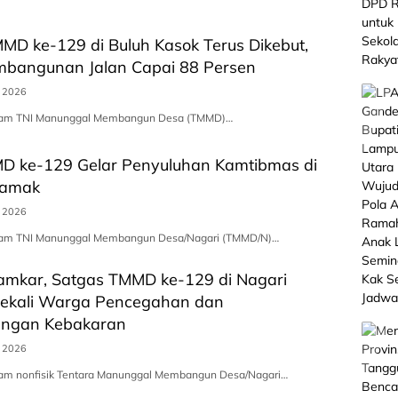
D ke-129 di Buluh Kasok Terus Dikebut,
mbangunan Jalan Capai 88 Persen
s 2026
gram TNI Manunggal Membangun Desa (TMMD)…
D ke-129 Gelar Penyuluhan Kamtibmas di
lamak
s 2026
gram TNI Manunggal Membangun Desa/Nagari (TMMD/N)…
mkar, Satgas TMMD ke-129 di Nagari
Bekali Warga Pencegahan dan
angan Kebakaran
s 2026
ram nonfisik Tentara Manunggal Membangun Desa/Nagari…