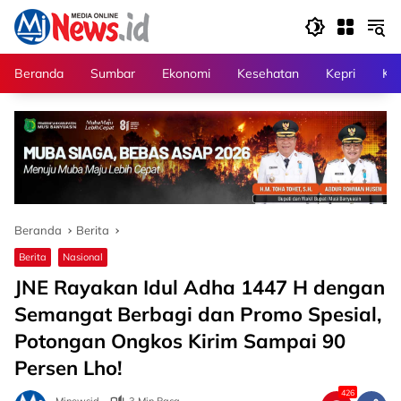
Langsung
ke
konten
Beranda
Sumbar
Ekonomi
Kesehatan
Kepri
Kri
Beranda
Berita
Berita
Nasional
JNE Rayakan Idul Adha 1447 H dengan
Semangat Berbagi dan Promo Spesial,
Potongan Ongkos Kirim Sampai 90
Persen Lho!
426