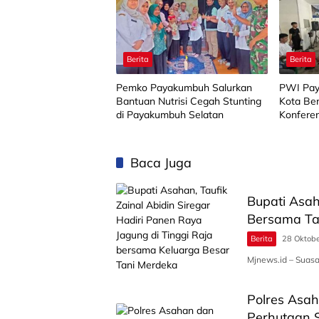
Berita
Berita
Pemko Payakumbuh Salurkan
PWI Pay
Bantuan Nutrisi Cegah Stunting
Kota Be
di Payakumbuh Selatan
Konfere
Baca Juga
Bupati Asah
Bersama Ta
Berita
28 Oktob
Mjnews.id – Suas
Polres Asa
Perhutaan S