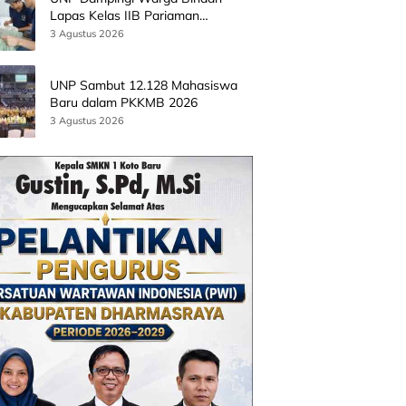
Lapas Kelas IIB Pariaman
Kembangkan Produk Kreatif
3 Agustus 2026
Berbasis AI
UNP Sambut 12.128 Mahasiswa
Baru dalam PKKMB 2026
3 Agustus 2026