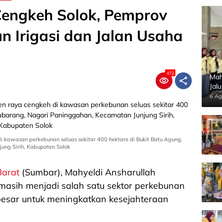
Cengkeh Solok, Pemprov
 Irigasi dan Jalan Usaha
472
Mah
Jal
Pan
6 Ag
i kawasan perkebunan seluas sekitar 400 hektare di Bukit Batu Agung,
ung Sirih, Kabupaten Solok
Barat
(Sumbar), Mahyeldi Ansharullah
asih menjadi salah satu sektor perkebunan
besar untuk meningkatkan kesejahteraan