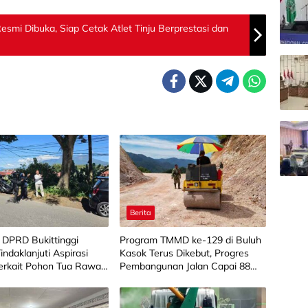
smi Dibuka, Siap Cetak Atlet Tinju Berprestasi dan
Berita
 DPRD Bukittinggi
Program TMMD ke-129 di Buluh
Tindaklanjuti Aspirasi
Kasok Terus Dikebut, Progres
erkait Pohon Tua Rawan
Pembangunan Jalan Capai 88
g
Persen