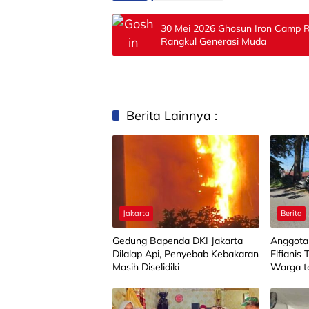
30 Mei 2026 Ghosun Iron Camp Re
Rangkul Generasi Muda
Berita Lainnya :
Jakarta
Berita
Gedung Bapenda DKI Jakarta
Anggota
Dilalap Api, Penyebab Kebakaran
Elfianis 
Masih Diselidiki
Warga t
Tumban