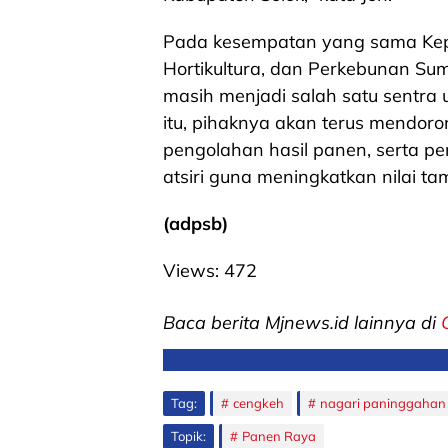
Pada kesempatan yang sama Kep
Hortikultura, dan Perkebunan Su
masih menjadi salah satu sentra
itu, pihaknya akan terus mendoro
pengolahan hasil panen, serta 
atsiri guna meningkatkan nilai t
(adpsb)
Views:
472
Baca berita Mjnews.id lainnya di
Tag:
cengkeh
nagari paninggahan
Topik:
Panen Raya