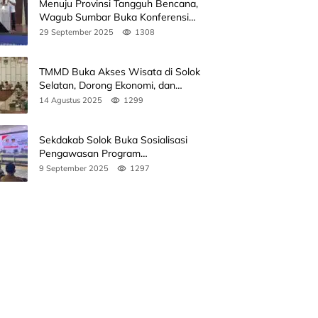
Menuju Provinsi Tangguh Bencana,
Wagub Sumbar Buka Konferensi
3rd ICDMM 2025 di Unand
29 September 2025
1308
TMMD Buka Akses Wisata di Solok
Selatan, Dorong Ekonomi, dan
Perkuat Peran Masyarakat
14 Agustus 2025
1299
Sekdakab Solok Buka Sosialisasi
Pengawasan Program
Pembangunan Revitalisasi Satuan
9 September 2025
1297
Pendidikan