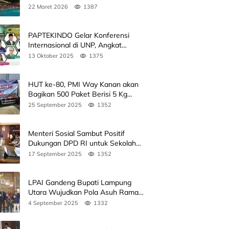
Kedua
22 Maret 2026
1387
PAPTEKINDO Gelar Konferensi
Internasional di UNP, Angkat
Kolaborasi Pendidikan Vokasi,
13 Oktober 2025
1375
Simak Agendanya
HUT ke-80, PMI Way Kanan akan
Bagikan 500 Paket Berisi 5 Kg
Beras
25 September 2025
1352
Menteri Sosial Sambut Positif
Dukungan DPD RI untuk Sekolah
Rakyat
17 September 2025
1352
LPAI Gandeng Bupati Lampung
Utara Wujudkan Pola Asuh Ramah
Anak Lewat Seminar Kak Seto, Ini
4 September 2025
1332
Jadwalnya