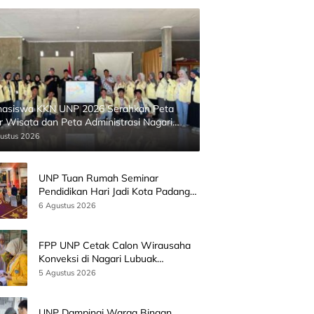
asiswa KKN UNP 2026 Serahkan Peta
ur Wisata dan Peta Administrasi Nagari
inggahan
ustus 2026
UNP Tuan Rumah Seminar
Pendidikan Hari Jadi Kota Padang
Bersama Wamen Diktisainstek dan
6 Agustus 2026
CEO EMGS Malaysia
FPP UNP Cetak Calon Wirausaha
Konveksi di Nagari Lubuak
Batingkok Limapuluh Kota
5 Agustus 2026
UNP Dampingi Warga Binaan