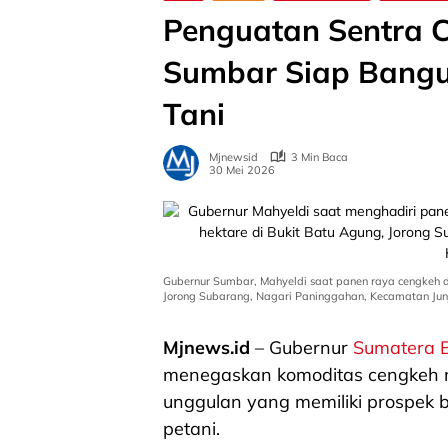
Penguatan Sentra 
Sumbar Siap Bangun
Tani
Mjnewsid
3 Min Baca
30 Mei 2026
Gubernur Sumbar, Mahyeldi saat panen raya cengkeh d
Jorong Subarang, Nagari Paninggahan, Kecamatan Junj
Mjnews.id
– Gubernur
Sumatera 
menegaskan komoditas cengkeh m
unggulan yang memiliki prospek 
petani.