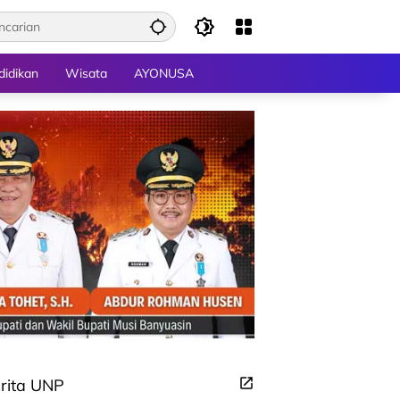
didikan
Wisata
AYONUSA
rita UNP