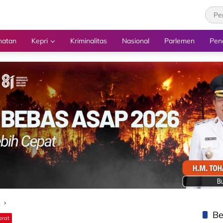
hatan
Kepri
Kriminalitas
Nasional
Parlemen
Pen
k
Be
arat