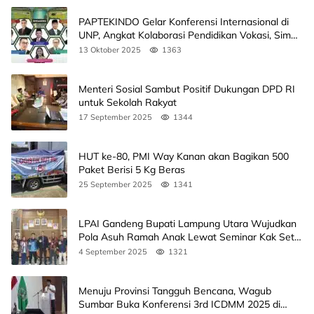
PAPTEKINDO Gelar Konferensi Internasional di
UNP, Angkat Kolaborasi Pendidikan Vokasi, Simak
Agendanya
13 Oktober 2025
1363
Menteri Sosial Sambut Positif Dukungan DPD RI
untuk Sekolah Rakyat
17 September 2025
1344
HUT ke-80, PMI Way Kanan akan Bagikan 500
Paket Berisi 5 Kg Beras
25 September 2025
1341
LPAI Gandeng Bupati Lampung Utara Wujudkan
Pola Asuh Ramah Anak Lewat Seminar Kak Seto,
Ini Jadwalnya
4 September 2025
1321
Menuju Provinsi Tangguh Bencana, Wagub
Sumbar Buka Konferensi 3rd ICDMM 2025 di