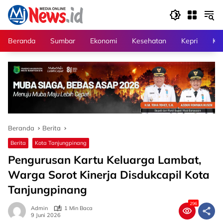
Langsung
ke
konten
Beranda
Sumbar
Ekonomi
Kesehatan
Kepri
Kri
Beranda
Berita
Berita
Kota Tanjungpinang
Pengurusan Kartu Keluarga Lambat,
Warga Sorot Kinerja Disdukcapil Kota
Tanjungpinang
296
Admin
1 Min Baca
9 Juni 2026