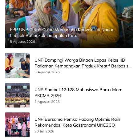
FPP UNP Cetak Calon Wirausaha Konveksi di Nagari
Lubuak Batingkok Limapuluh Kota
5 Agustus 2026
UNP Dampingi Warga Binaan Lapas Kelas IIB
Pariaman Kembangkan Produk Kreatif Berbasis
AI
3 Agustus 2026
UNP Sambut 12.128 Mahasiswa Baru dalam
PKKMB 2026
3 Agustus 2026
UNP Bersama Pemko Padang Optimis Raih
Rekomendasi Kota Gastronomi UNESCO
30 Juli 2026