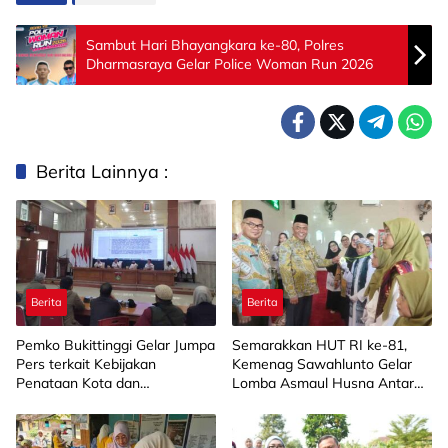
Sambut Hari Bhayangkara ke-80, Polres
Dharmasraya Gelar Police Woman Run 2026
Berita Lainnya :
Berita
Berita
Pemko Bukittinggi Gelar Jumpa
Semarakkan HUT RI ke-81,
Pers terkait Kebijakan
Kemenag Sawahlunto Gelar
Penataan Kota dan
Lomba Asmaul Husna Antar
Pengelolaan Aset Barang Milik
SD/MI
Daerah