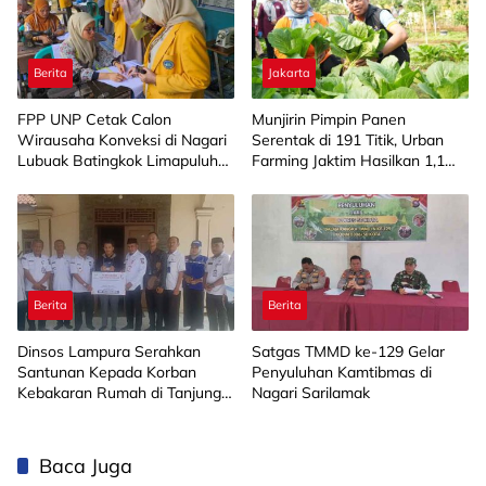
Berita
Jakarta
FPP UNP Cetak Calon
Munjirin Pimpin Panen
Wirausaha Konveksi di Nagari
Serentak di 191 Titik, Urban
Lubuak Batingkok Limapuluh
Farming Jaktim Hasilkan 1,1
Kota
Ton Jagung dan Sayuran
Berita
Berita
Dinsos Lampura Serahkan
Satgas TMMD ke-129 Gelar
Santunan Kepada Korban
Penyuluhan Kamtibmas di
Kebakaran Rumah di Tanjung
Nagari Sarilamak
Harapan
Baca Juga