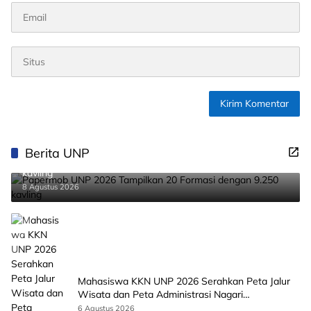
Berita UNP
Papermob UNP 2026 Tampilkan 20 Formasi dengan 9.250
kavling
8 Agustus 2026
Mahasiswa KKN UNP 2026 Serahkan Peta Jalur
Wisata dan Peta Administrasi Nagari
Paninggahan
6 Agustus 2026