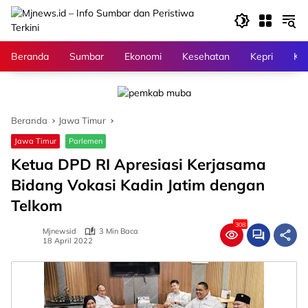
Langsung
ke
konten
Beranda
Sumbar
Ekonomi
Kesehatan
Kepri
Kri
Beranda
Jawa Timur
Jawa Timur
Parlemen
Ketua DPD RI Apresiasi Kerjasama
Bidang Vokasi Kadin Jatim dengan
Telkom
308
Mjnewsid
3 Min Baca
18 April 2022