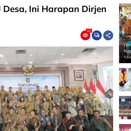
 Desa, Ini Harapan Dirjen
407
FPP
Nag
5 Ag