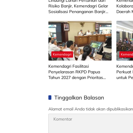
Lindungi Lahan Pertanian dari
Kemenda
Risiko Banjir, Kemendagri Gelar
Kolabora
Sosialisasi Penanganan Banjir
Daerah M
Melalui Program FMNJP di
SIPD
Brebes
Kemendagri
Kemend
Kemendagri Fasilitasi
Kemenda
Penyelarasan RKPD Papua
Perkuat
Tahun 2027 dengan Prioritas
untuk P
Pembangunan Nasional
Stuntin
Tinggalkan Balasan
Alamat email Anda tidak akan dipublikasikan