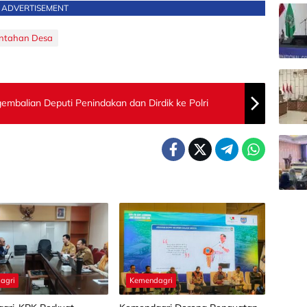
ADVERTISEMENT
intahan Desa
mbalian Deputi Penindakan dan Dirdik ke Polri
agri
Kemendagri