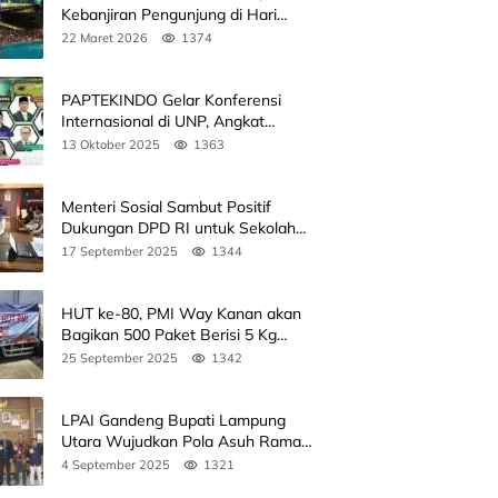
Kebanjiran Pengunjung di Hari
Kedua
22 Maret 2026
1374
PAPTEKINDO Gelar Konferensi
Internasional di UNP, Angkat
Kolaborasi Pendidikan Vokasi,
13 Oktober 2025
1363
Simak Agendanya
Menteri Sosial Sambut Positif
Dukungan DPD RI untuk Sekolah
Rakyat
17 September 2025
1344
HUT ke-80, PMI Way Kanan akan
Bagikan 500 Paket Berisi 5 Kg
Beras
25 September 2025
1342
LPAI Gandeng Bupati Lampung
Utara Wujudkan Pola Asuh Ramah
Anak Lewat Seminar Kak Seto, Ini
4 September 2025
1321
Jadwalnya