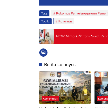
Tag:
Rakornas Penyelenggaraan Pemer
Topik:
Rakornas
NCW Minta KPK Tarik Surat Penge
Berita Lainnya :
Kemendagri
Kemend