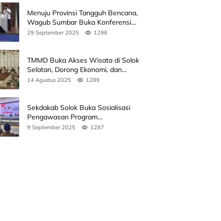
Menuju Provinsi Tangguh Bencana,
Wagub Sumbar Buka Konferensi
3rd ICDMM 2025 di Unand
29 September 2025
1296
TMMD Buka Akses Wisata di Solok
Selatan, Dorong Ekonomi, dan
Perkuat Peran Masyarakat
14 Agustus 2025
1289
Sekdakab Solok Buka Sosialisasi
Pengawasan Program
Pembangunan Revitalisasi Satuan
9 September 2025
1287
Pendidikan