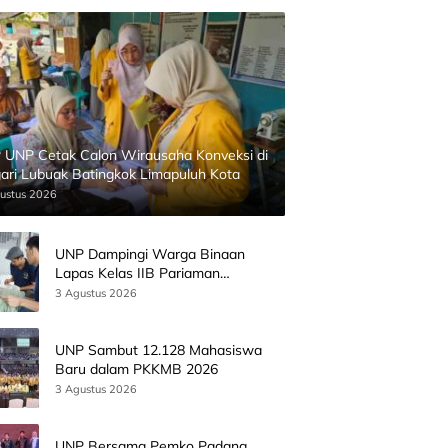
 UNP Cetak Calon Wirausaha Konveksi di
ari Lubuak Batingkok Limapuluh Kota
ustus 2026
UNP Dampingi Warga Binaan
Lapas Kelas IIB Pariaman
Kembangkan Produk Kreatif
3 Agustus 2026
Berbasis AI
UNP Sambut 12.128 Mahasiswa
Baru dalam PKKMB 2026
3 Agustus 2026
UNP Bersama Pemko Padang