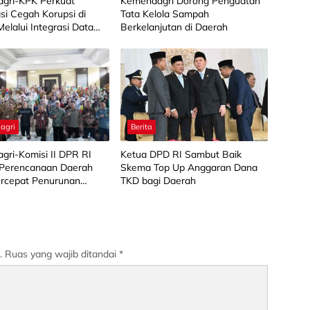
gri-KPK Perkuat
Kemendagri Dorong Penguatan
si Cegah Korupsi di
Tata Kelola Sampah
elalui Integrasi Data
Berkelanjutan di Daerah
agri
Berita
gri-Komisi II DPR RI
Ketua DPD RI Sambut Baik
 Perencanaan Daerah
Skema Top Up Anggaran Dana
ercepat Penurunan
TKD bagi Daerah
g di Kabupaten Bandung
.
Ruas yang wajib ditandai
*