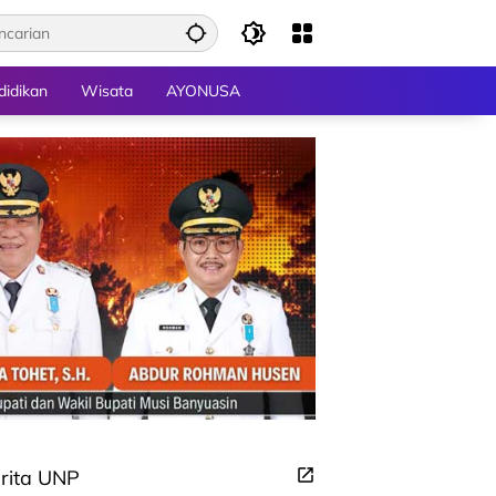
didikan
Wisata
AYONUSA
rita UNP