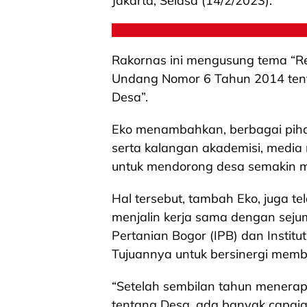
Jakarta, Selasa (14/2/2023).
Rakornas ini mengusung tema “R
Undang Nomor 6 Tahun 2014 ten
Desa”.
Eko menambahkan, berbagai pihak
serta kalangan akademisi, media 
untuk mendorong desa semakin ma
Hal tersebut, tambah Eko, juga t
menjalin kerja sama dengan sejumla
Pertanian Bogor (IPB) dan Instit
Tujuannya untuk bersinergi memb
“Setelah sembilan tahun mener
tentang Desa, ada banyak capaia