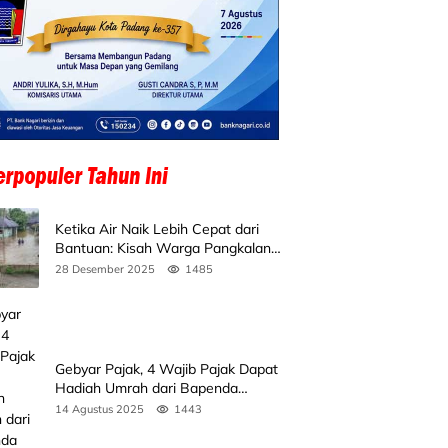
Ketika Air Naik Lebih Cepat dari
Bantuan: Kisah Warga Pangkalan
Koto Baru Bertahan di Tengah
28 Desember 2025
1485
Banjir
Gebyar Pajak, 4 Wajib Pajak Dapat
Hadiah Umrah dari Bapenda
Sumbar
14 Agustus 2025
1443