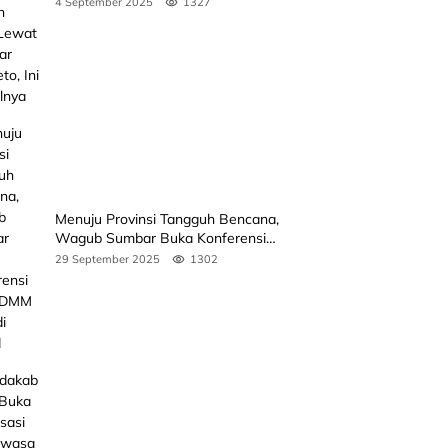
4 September 2025
1327
Jadwalnya
Menuju Provinsi Tangguh Bencana,
Wagub Sumbar Buka Konferensi
3rd ICDMM 2025 di Unand
29 September 2025
1302