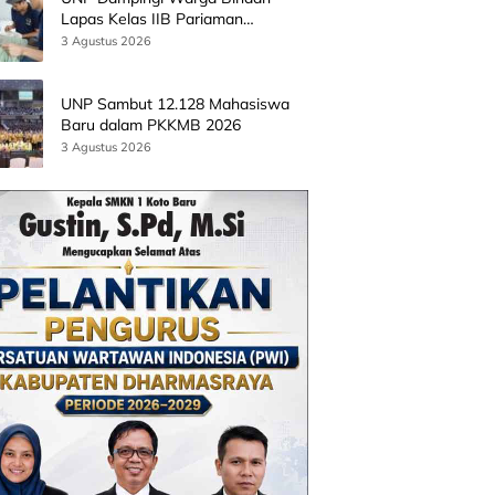
Lapas Kelas IIB Pariaman
Kembangkan Produk Kreatif
3 Agustus 2026
Berbasis AI
UNP Sambut 12.128 Mahasiswa
Baru dalam PKKMB 2026
3 Agustus 2026