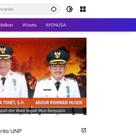
didikan
Wisata
AYONUSA
rita UNP