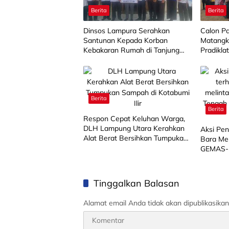
Berita
Berita
Dinsos Lampura Serahkan
Calon P
Santunan Kepada Korban
Matangk
Kebakaran Rumah di Tanjung
Pradikla
Harapan
Berita
Berita
Respon Cepat Keluhan Warga,
DLH Lampung Utara Kerahkan
Aksi Pe
Alat Berat Bersihkan Tumpukan
Bara Mel
Sampah di Kotabumi Ilir
GEMAS-L
Pemkab 
Tinggalkan Balasan
Alamat email Anda tidak akan dipublikasikan