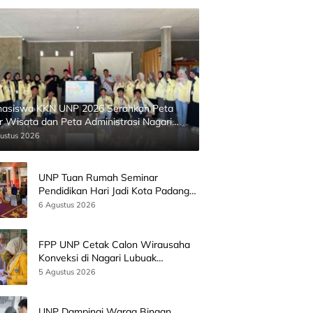
asiswa KKN UNP 2026 Serahkan Peta
ur Wisata dan Peta Administrasi Nagari
inggahan
ustus 2026
UNP Tuan Rumah Seminar
Pendidikan Hari Jadi Kota Padang
Bersama Wamen Diktisainstek dan
6 Agustus 2026
CEO EMGS Malaysia
FPP UNP Cetak Calon Wirausaha
Konveksi di Nagari Lubuak
Batingkok Limapuluh Kota
5 Agustus 2026
UNP Dampingi Warga Binaan