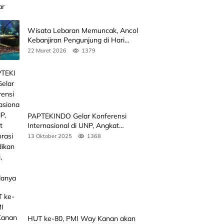
Wisata Lebaran Memuncak, Ancol
Kebanjiran Pengunjung di Hari
Kedua
22 Maret 2026
1379
PAPTEKINDO Gelar Konferensi
Internasional di UNP, Angkat
Kolaborasi Pendidikan Vokasi,
13 Oktober 2025
1368
Simak Agendanya
HUT ke-80, PMI Way Kanan akan