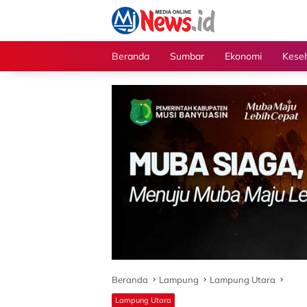
Langsung
ke
konten
Beranda
Sumbar
Ekonomi
Kese
Beranda
Lampung
Lampung Utara
Lampung Utara