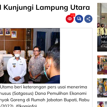
 Kunjungi Lampung Utara
278
Mah
Jal
Pan
6 Ag
 Utomo beri keterangan pers usai menerima
Khusus (Satgasus) Dana Pemulihan Ekonomi
inyak Goreng di Rumah Jabatan Bupati, Rabu
/2022). (f/kominfo)