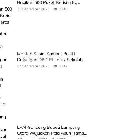
Bagikan 500 Paket Berisi 5 Kg
Beras
25 September 2025
1348
Menteri Sosial Sambut Positif
Dukungan DPD RI untuk Sekolah
Rakyat
17 September 2025
1347
LPAI Gandeng Bupati Lampung
Utara Wujudkan Pola Asuh Ramah
Anak Lewat Seminar Kak Seto, Ini