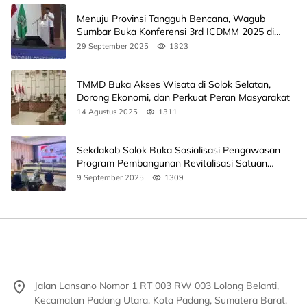
Menuju Provinsi Tangguh Bencana, Wagub
Sumbar Buka Konferensi 3rd ICDMM 2025 di
Unand
29 September 2025
1323
TMMD Buka Akses Wisata di Solok Selatan,
Dorong Ekonomi, dan Perkuat Peran Masyarakat
14 Agustus 2025
1311
Sekdakab Solok Buka Sosialisasi Pengawasan
Program Pembangunan Revitalisasi Satuan
Pendidikan
9 September 2025
1309
Jalan Lansano Nomor 1 RT 003 RW 003 Lolong Belanti,
Kecamatan Padang Utara, Kota Padang, Sumatera Barat,