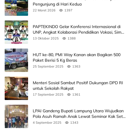
Pengunjung di Hari Kedua
22 Maret 2026
1397
PAPTEKINDO Gelar Konferensi Internasional di
UNP, Angkat Kolaborasi Pendidikan Vokasi, Simak
Agendanya
13 Oktober 2025
1388
HUT ke-80, PMI Way Kanan akan Bagikan 500
Paket Berisi 5 Kg Beras
25 September 2025
1363
Menteri Sosial Sambut Positif Dukungan DPD RI
untuk Sekolah Rakyat
17 September 2025
1361
LPAI Gandeng Bupati Lampung Utara Wujudkan
Pola Asuh Ramah Anak Lewat Seminar Kak Seto,
Ini Jadwalnya
4 September 2025
1343