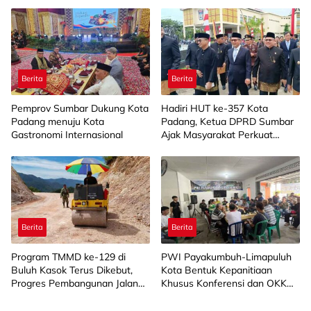
Limapuluh Kota
Berita
Berita
Pemprov Sumbar Dukung Kota
Hadiri HUT ke-357 Kota
Padang menuju Kota
Padang, Ketua DPRD Sumbar
Gastronomi Internasional
Ajak Masyarakat Perkuat
Gotong Royong
Berita
Berita
Program TMMD ke-129 di
PWI Payakumbuh-Limapuluh
Buluh Kasok Terus Dikebut,
Kota Bentuk Kepanitiaan
Progres Pembangunan Jalan
Khusus Konferensi dan OKK
Capai 88 Persen
2026