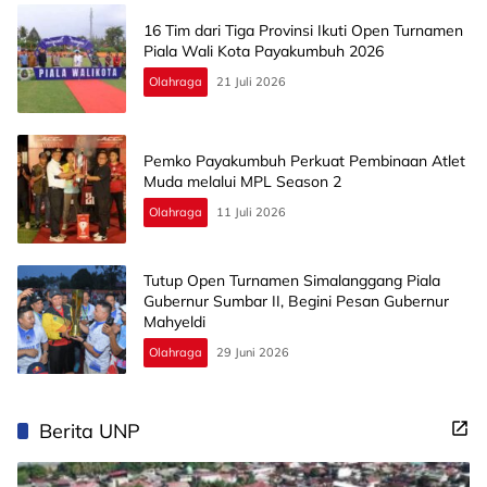
16 Tim dari Tiga Provinsi Ikuti Open Turnamen
Piala Wali Kota Payakumbuh 2026
Olahraga
21 Juli 2026
Pemko Payakumbuh Perkuat Pembinaan Atlet
Muda melalui MPL Season 2
Olahraga
11 Juli 2026
Tutup Open Turnamen Simalanggang Piala
Gubernur Sumbar II, Begini Pesan Gubernur
Mahyeldi
Olahraga
29 Juni 2026
Berita UNP