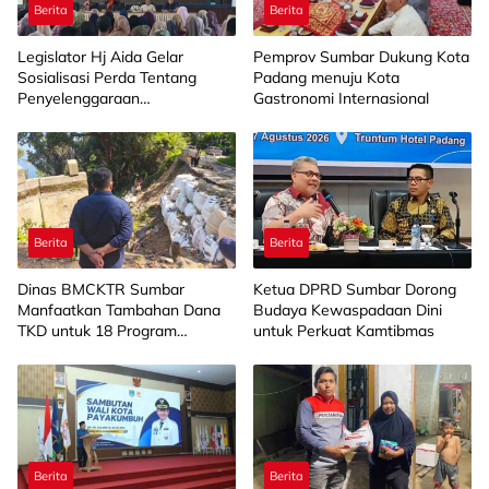
Berita
Berita
Legislator Hj Aida Gelar
Pemprov Sumbar Dukung Kota
Sosialisasi Perda Tentang
Padang menuju Kota
Penyelenggaraan
Gastronomi Internasional
Kesejahteraan Sosial di
Limapuluh Kota
Berita
Berita
Dinas BMCKTR Sumbar
Ketua DPRD Sumbar Dorong
Manfaatkan Tambahan Dana
Budaya Kewaspadaan Dini
TKD untuk 18 Program
untuk Perkuat Kamtibmas
Strategis
Berita
Berita