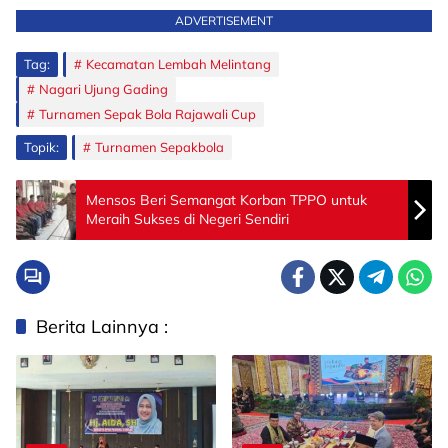
ADVERTISEMENT
Tag:
Kecamatan Lembah Melintang
Nagari Ujung Gading
Turnamen Sepak Bola Rajawali Cup
Topik:
Turnamen Sepakbola
Mensos Beri Semangat Korban TPPO untuk
Meraih Sukses di Negeri Sendiri
Berita Lainnya :