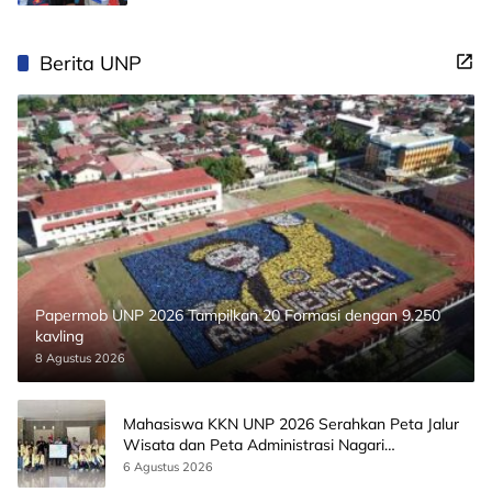
Berita UNP
Papermob UNP 2026 Tampilkan 20 Formasi dengan 9.250
kavling
8 Agustus 2026
Mahasiswa KKN UNP 2026 Serahkan Peta Jalur
Wisata dan Peta Administrasi Nagari
Paninggahan
6 Agustus 2026