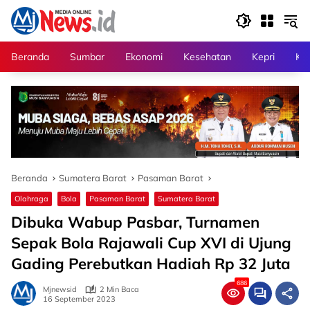
Langsung
ke
konten
Beranda
Sumbar
Ekonomi
Kesehatan
Kepri
Kri
Beranda
Sumatera Barat
Pasaman Barat
Olahraga
Bola
Pasaman Barat
Sumatera Barat
Dibuka Wabup Pasbar, Turnamen
Sepak Bola Rajawali Cup XVI di Ujung
Gading Perebutkan Hadiah Rp 32 Juta
686
Mjnewsid
2 Min Baca
16 September 2023