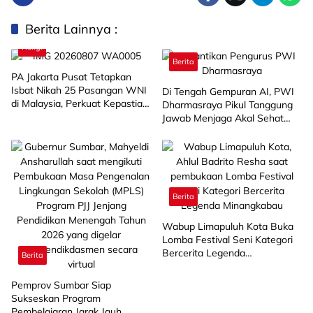
Berita Lainnya :
Religi
Berita
PA Jakarta Pusat Tetapkan
Isbat Nikah 25 Pasangan WNI
Di Tengah Gempuran AI, PWI
di Malaysia, Perkuat Kepastian
Dharmasraya Pikul Tanggung
Hukum di Luar Negeri
Jawab Menjaga Akal Sehat
Publik
Berita
Wabup Limapuluh Kota Buka
Lomba Festival Seni Kategori
Bercerita Legenda
Berita
Minangkabau
Pemprov Sumbar Siap
Sukseskan Program
Pembelajaran Jarak Jauh