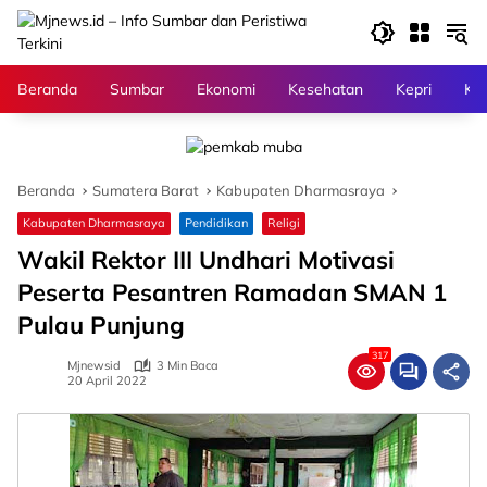
Langsung
ke
konten
Beranda
Sumbar
Ekonomi
Kesehatan
Kepri
Kri
Beranda
Sumatera Barat
Kabupaten Dharmasraya
Kabupaten Dharmasraya
Pendidikan
Religi
Wakil Rektor III Undhari Motivasi
Peserta Pesantren Ramadan SMAN 1
Pulau Punjung
317
Mjnewsid
3 Min Baca
20 April 2022