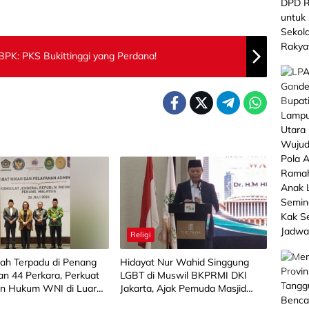
PK: PKS Bukittinggi yang Perdana!
Religi
kah Terpadu di Penang
Hidayat Nur Wahid Singgung
an 44 Perkara, Perkuat
LGBT di Muswil BKPRMI DKI
an Hukum WNI di Luar
Jakarta, Ajak Pemuda Masjid
Selamatkan Generasi Muda