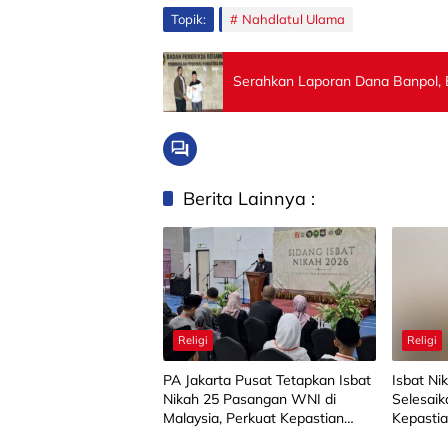
Topik:
Nahdlatul Ulama
Serahkan Laporan Dana Banpol, B
Berita Lainnya :
Religi
Religi
PA Jakarta Pusat Tetapkan Isbat
Isbat Ni
Nikah 25 Pasangan WNI di
Selesaik
Malaysia, Perkuat Kepastian
Kepasti
Hukum di Luar Negeri
Negeri