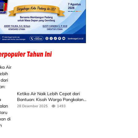
Ketika Air Naik Lebih Cepat dari
Bantuan: Kisah Warga Pangkalan
Koto Baru Bertahan di Tengah
28 Desember 2025
1493
Banjir