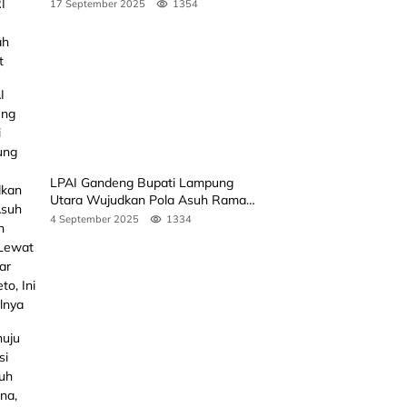
Rakyat
17 September 2025
1354
LPAI Gandeng Bupati Lampung
Utara Wujudkan Pola Asuh Ramah
Anak Lewat Seminar Kak Seto, Ini
4 September 2025
1334
Jadwalnya