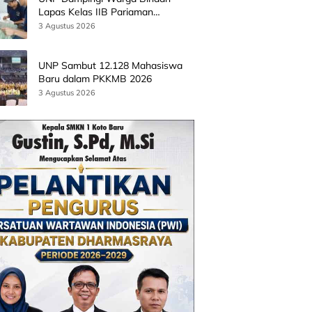
Lapas Kelas IIB Pariaman
Kembangkan Produk Kreatif
3 Agustus 2026
Berbasis AI
UNP Sambut 12.128 Mahasiswa
Baru dalam PKKMB 2026
3 Agustus 2026