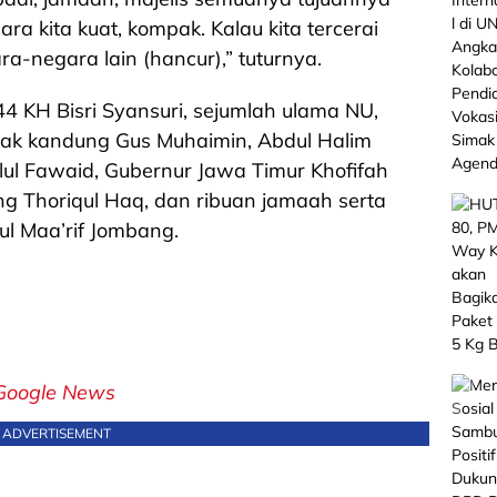
ara kita kuat, kompak. Kalau kita tercerai
ra-negara lain (hancur),” tuturnya.
4 KH Bisri Syansuri, sejumlah ulama NU,
kak kandung Gus Muhaimin, Abdul Halim
ilul Fawaid, Gubernur Jawa Timur Khofifah
g Thoriqul Haq, dan ribuan jamaah serta
l Maa’rif Jombang.
Google News
ADVERTISEMENT