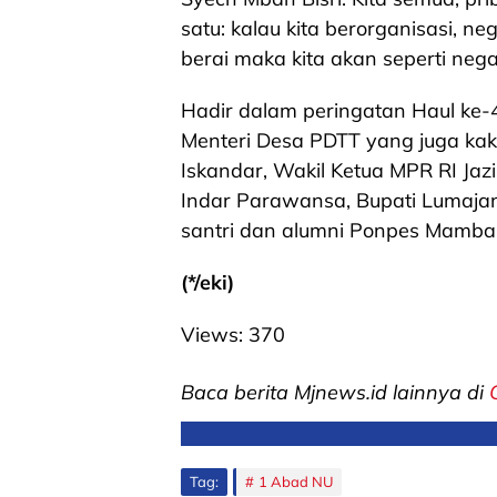
satu: kalau kita berorganisasi, neg
berai maka kita akan seperti nega
Hadir dalam peringatan Haul ke-4
Menteri Desa PDTT yang juga ka
Iskandar, Wakil Ketua MPR RI Jaz
Indar Parawansa, Bupati Lumajan
santri dan alumni Ponpes Mambau
(*/eki)
Views:
370
Baca berita Mjnews.id lainnya di
Tag:
1 Abad NU