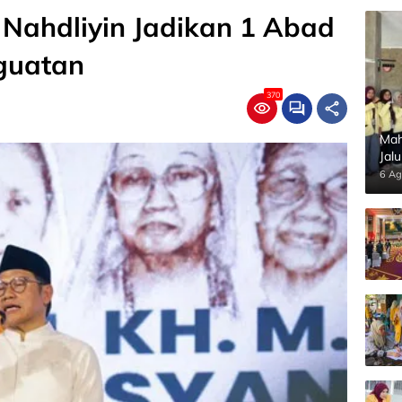
Nahdliyin Jadikan 1 Abad
guatan
370
Mah
Jal
Pan
6 Ag