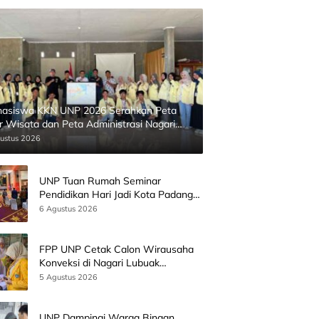
asiswa KKN UNP 2026 Serahkan Peta
ur Wisata dan Peta Administrasi Nagari
inggahan
ustus 2026
UNP Tuan Rumah Seminar
Pendidikan Hari Jadi Kota Padang
Bersama Wamen Diktisainstek dan
6 Agustus 2026
CEO EMGS Malaysia
FPP UNP Cetak Calon Wirausaha
Konveksi di Nagari Lubuak
Batingkok Limapuluh Kota
5 Agustus 2026
UNP Dampingi Warga Binaan