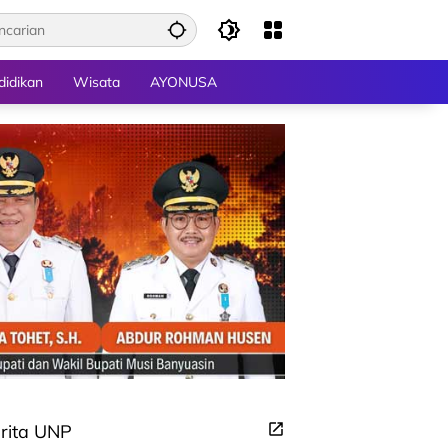
didikan
Wisata
AYONUSA
rita UNP