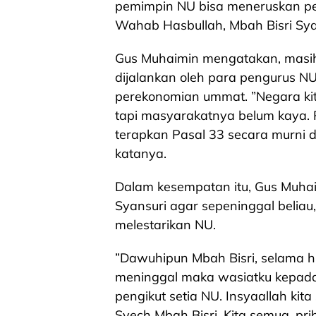
pemimpin NU bisa meneruskan pe
Wahab Hasbullah, Mbah Bisri Sya
Gus Muhaimin mengatakan, masih
dijalankan oleh para pengurus N
perekonomian ummat. ”Negara kita 
tapi masyarakatnya belum kaya.
terapkan Pasal 33 secara murni d
katanya.
Dalam kesempatan itu, Gus Muhai
Syansuri agar sepeninggal beliau
melestarikan NU.
”Dawuhipun Mbah Bisri, selama hi
meninggal maka wasiatku kepada
pengikut setia NU. Insyaallah kit
Syech Mbah Bisri. Kita semua, pr