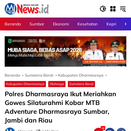
Langsung
ke
konten
Beranda
Sumbar
Ekonomi
Kesehatan
Kepri
Kri
Beranda
Sumatera Barat
Kabupaten Dharmasraya
Kabupaten Dharmasraya
Olahraga
Sumatera Barat
Polres Dharmasraya Ikut Meriahkan
Gowes Silaturahmi Kobar MTB
Adventure Dharmasraya Sumbar,
Jambi dan Riau
56