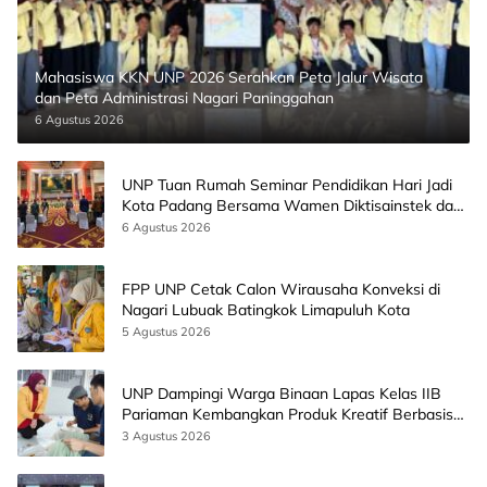
Mahasiswa KKN UNP 2026 Serahkan Peta Jalur Wisata
dan Peta Administrasi Nagari Paninggahan
6 Agustus 2026
UNP Tuan Rumah Seminar Pendidikan Hari Jadi
Kota Padang Bersama Wamen Diktisainstek dan
CEO EMGS Malaysia
6 Agustus 2026
FPP UNP Cetak Calon Wirausaha Konveksi di
Nagari Lubuak Batingkok Limapuluh Kota
5 Agustus 2026
UNP Dampingi Warga Binaan Lapas Kelas IIB
Pariaman Kembangkan Produk Kreatif Berbasis
AI
3 Agustus 2026