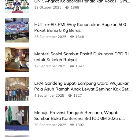
UNP, Angkat Kolaborasi Pendidikan Vokasi, Simak
Agendanya
13 Oktober 2025
1368
HUT ke-80, PMI Way Kanan akan Bagikan 500
Paket Berisi 5 Kg Beras
25 September 2025
1348
Menteri Sosial Sambut Positif Dukungan DPD RI
untuk Sekolah Rakyat
17 September 2025
1347
LPAI Gandeng Bupati Lampung Utara Wujudkan
Pola Asuh Ramah Anak Lewat Seminar Kak Seto,
Ini Jadwalnya
4 September 2025
1327
Menuju Provinsi Tangguh Bencana, Wagub
Sumbar Buka Konferensi 3rd ICDMM 2025 di
Unand
29 September 2025
1302