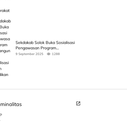
Sekdakab Solok Buka Sosialisasi
Pengawasan Program
Pembangunan Revitalisasi Satuan
9 September 2025
1288
Pendidikan
iminalitas