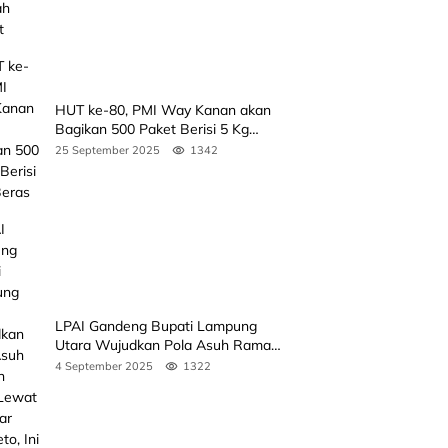
HUT ke-80, PMI Way Kanan akan
Bagikan 500 Paket Berisi 5 Kg
Beras
25 September 2025
1342
LPAI Gandeng Bupati Lampung
Utara Wujudkan Pola Asuh Ramah
Anak Lewat Seminar Kak Seto, Ini
4 September 2025
1322
Jadwalnya