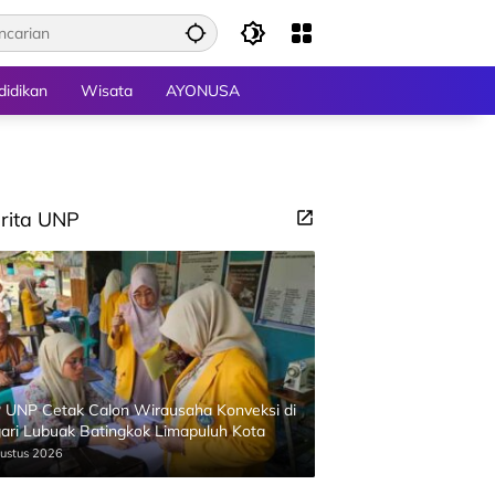
didikan
Wisata
AYONUSA
rita UNP
 UNP Cetak Calon Wirausaha Konveksi di
ari Lubuak Batingkok Limapuluh Kota
ustus 2026