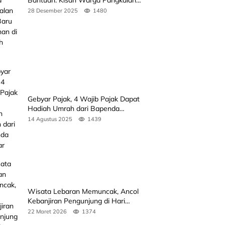
Bantuan: Kisah Warga Pangkalan
Koto Baru Bertahan di Tengah
28 Desember 2025
1480
Banjir
Gebyar Pajak, 4 Wajib Pajak Dapat
Hadiah Umrah dari Bapenda
Sumbar
14 Agustus 2025
1439
Wisata Lebaran Memuncak, Ancol
Kebanjiran Pengunjung di Hari
Kedua
22 Maret 2026
1374