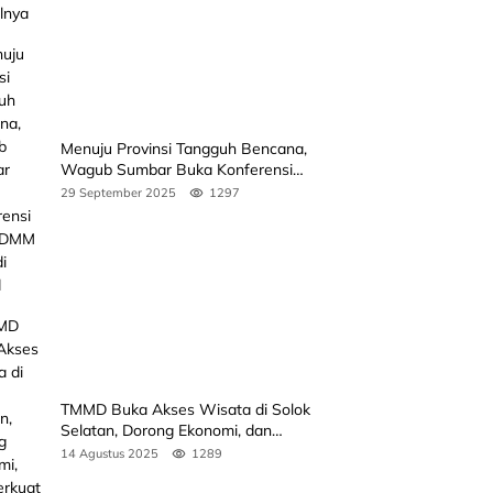
Menuju Provinsi Tangguh Bencana,
Wagub Sumbar Buka Konferensi
3rd ICDMM 2025 di Unand
29 September 2025
1297
TMMD Buka Akses Wisata di Solok
Selatan, Dorong Ekonomi, dan
Perkuat Peran Masyarakat
14 Agustus 2025
1289