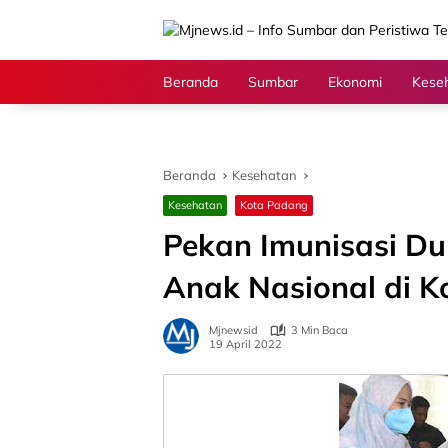
Langsung
ke
konten
Beranda
Sumbar
Ekonomi
Kese
Beranda
Kesehatan
Kesehatan
Kota Padang
Pekan Imunisasi Du
Anak Nasional di 
Mjnewsid
3 Min Baca
19 April 2022