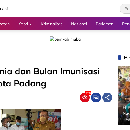
hatan
Kepri
Kriminalitas
Nasional
Parlemen
Pen
Be
nia dan Bulan Imunisasi
Kota Padang
250
FPP
Nag
5 Ag