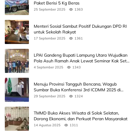
Paket Berisi 5 Kg Beras
25 September 2025
1363
Menteri Sosial Sambut Positif Dukungan DPD RI
untuk Sekolah Rakyat
17 September 2025
1361
LPAI Gandeng Bupati Lampung Utara Wujudkan
Pola Asuh Ramah Anak Lewat Seminar Kak Seto,
Ini Jadwalnya
4 September 2025
1343
Menuju Provinsi Tangguh Bencana, Wagub
Sumbar Buka Konferensi 3rd ICDMM 2025 di
Unand
29 September 2025
1324
TMMD Buka Akses Wisata di Solok Selatan,
Dorong Ekonomi, dan Perkuat Peran Masyarakat
14 Agustus 2025
1311