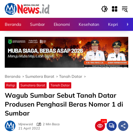
Langsung
ke
konten
Beranda
Sumbar
Ekonomi
Kesehatan
Kepri
Kri
Beranda
Sumatera Barat
Tanah Datar
Religi
Sumatera Barat
Tanah Datar
Wagub Sumbar Sebut Tanah Datar
Produsen Penghasil Beras Nomor 1 di
Sumbar
249
Mjnewsid
2 Min Baca
21 April 2022