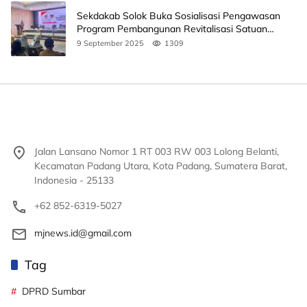
Sekdakab Solok Buka Sosialisasi Pengawasan
Program Pembangunan Revitalisasi Satuan
Pendidikan
9 September 2025
1309
Jalan Lansano Nomor 1 RT 003 RW 003 Lolong Belanti,
Kecamatan Padang Utara, Kota Padang, Sumatera Barat,
Indonesia - 25133
+62 852-6319-5027
mjnews.id@gmail.com
Tag
DPRD Sumbar