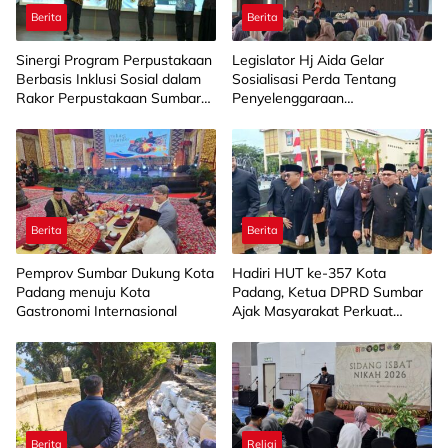
Berita
Berita
Sinergi Program Perpustakaan
Legislator Hj Aida Gelar
Berbasis Inklusi Sosial dalam
Sosialisasi Perda Tentang
Rakor Perpustakaan Sumbar
Penyelenggaraan
2026
Kesejahteraan Sosial di
Limapuluh Kota
Berita
Berita
Pemprov Sumbar Dukung Kota
Hadiri HUT ke-357 Kota
Padang menuju Kota
Padang, Ketua DPRD Sumbar
Gastronomi Internasional
Ajak Masyarakat Perkuat
Gotong Royong
Berita
Religi