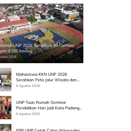
ermob UNP 2026 Tampilkan 20 Formasi
gan 9.250 kavling
ustus 2026
Mahasiswa KKN UNP 2026
Serahkan Peta Jalur Wisata dan
Peta Administrasi Nagari
6 Agustus 2026
Paninggahan
UNP Tuan Rumah Seminar
Pendidikan Hari Jadi Kota Padang
Bersama Wamen Diktisainstek dan
6 Agustus 2026
CEO EMGS Malaysia
FPP UNP Cetak Calon Wirausaha