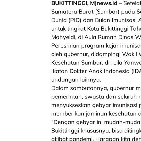
BUKITTINGGI, Mjnews.id
– Setela
Sumatera Barat (Sumbar) pada Se
Dunia (PID) dan Bulan Imunisasi 
untuk tingkat Kota Bukittinggi T
Mahyeldi, di Aula Rumah Dinas Wa
Peresmian program kejar imunisa
oleh gubernur, didampingi Wakil W
Kesehatan Sumbar, dr. Lila Yanwar
Ikatan Dokter Anak Indonesia (IDAI)
undangan lainnya.
Dalam sambutannya, gubernur me
pemerintah, swasta dan seluruh m
menyukseskan gebyar imunisasi p
memberikan jaminan kesehatan da
“Dengan gebyar ini mudah-mudah
Bukittinggi khususnya, bisa ditin
akibat pandemi. Harapan kita de