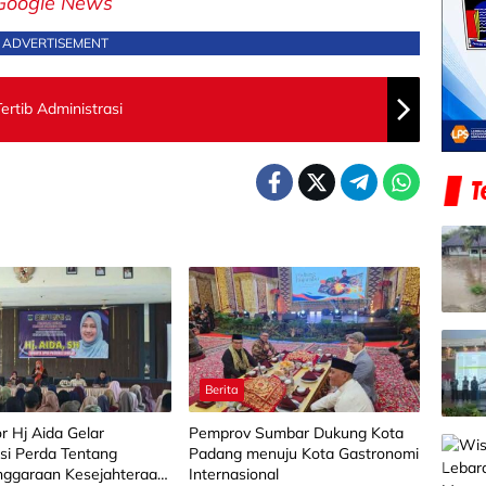
Google News
ADVERTISEMENT
ertib Administrasi
Berita
or Hj Aida Gelar
Pemprov Sumbar Dukung Kota
asi Perda Tentang
Padang menuju Kota Gastronomi
nggaraan Kesejahteraan
Internasional