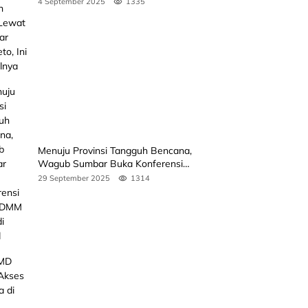
4 September 2025
1335
Jadwalnya
Menuju Provinsi Tangguh Bencana,
Wagub Sumbar Buka Konferensi
3rd ICDMM 2025 di Unand
29 September 2025
1314