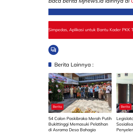
Baca berita Mjnews.id lainnya di
Simpedas, Aplikasi untuk Bantu Kader PKK T
Berita Lainnya :
Berita
Berita
‎54 Calon Paskibraka Merah Putih
Legislat
Bukittinggi Memasuki Pelatihan
Sosialis
di Asrama Desa Bahagia
Penyele