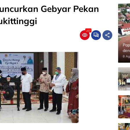
uncurkan Gebyar Pekan
kittinggi
257
Pap
den
8 Ag