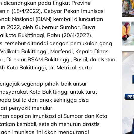
h dicanangkan pada tingkat Provinsi
nin (18/4/2022), Gebyar Pekan Imunisasi
Anak Nasional (BIAN) kembali diluncurkan
ahun 2022, oleh Gubernur Sumbar, Buya
likota Bukittinggi, Rabu (20/4/2022).
si tersebut ditandai dengan pemukulan gong
alikota Bukittinggi, Marfendi, Kepala Dinas
, Direktur RSAM Bukittinggi, Busril, dan Ketua
 Kota Bukittinggi, dr. Metrizal, serta
ngajak segenap pihak, baik unsur
asyarakat Kota Bukittinggi untuk turut
ada balita dan anak sehingga bisa
ri penyakit menular.
an capaian imunisasi di Sumbar dan Kota
gkatkan kembali, setelah menurun drastis
ngan imunisasi ini akan mengurangi