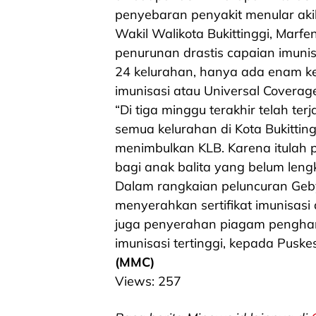
penyebaran penyakit menular akib
Wakil Walikota Bukittinggi, Marf
penurunan drastis capaian imunis
24 kelurahan, hanya ada enam k
imunisasi atau Universal Coverage
“Di tiga minggu terakhir telah te
semua kelurahan di Kota Bukittinggi
menimbulkan KLB. Karena itulah p
bagi anak balita yang belum lengk
Dalam rangkaian peluncuran Gebya
menyerahkan sertifikat imunisasi 
juga penyerahan piagam pengha
imunisasi tertinggi, kepada Pusk
(MMC)
Views:
257