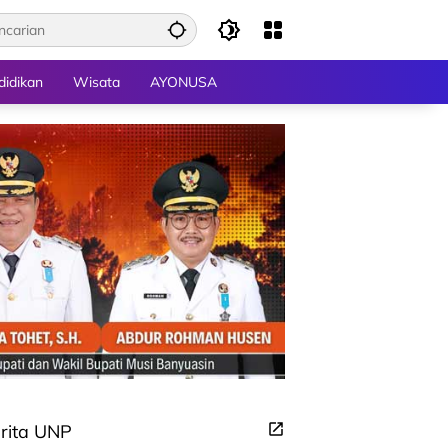
didikan
Wisata
AYONUSA
rita UNP