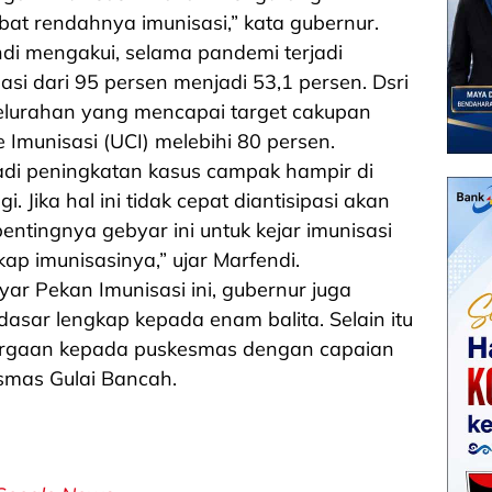
at rendahnya imunisasi,” kata gubernur.
endi mengakui, selama pandemi terjadi
asi dari 95 persen menjadi 53,1 persen. Dsri
elurahan yang mencapai target cakupan
 Imunisasi (UCI) melebihi 80 persen.
rjadi peningkatan kasus campak hampir di
. Jika hal ini tidak cepat diantisipasi akan
entingnya gebyar ini untuk kejar imunisasi
ap imunisasinya,” ujar Marfendi.
r Pekan Imunisasi ini, gubernur juga
dasar lengkap kepada enam balita. Selain itu
rgaan kepada puskesmas dengan capaian
esmas Gulai Bancah.