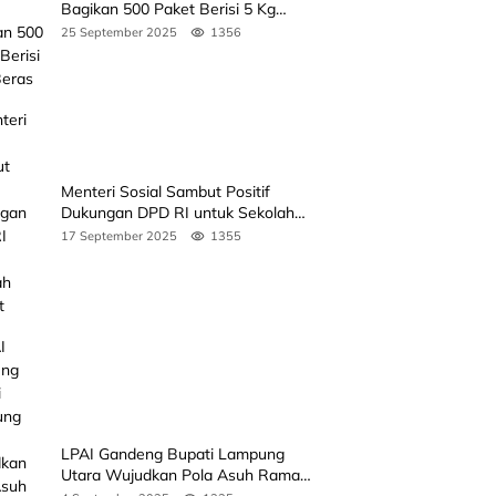
Bagikan 500 Paket Berisi 5 Kg
Beras
25 September 2025
1356
Menteri Sosial Sambut Positif
Dukungan DPD RI untuk Sekolah
Rakyat
17 September 2025
1355
LPAI Gandeng Bupati Lampung
Utara Wujudkan Pola Asuh Ramah
Anak Lewat Seminar Kak Seto, Ini