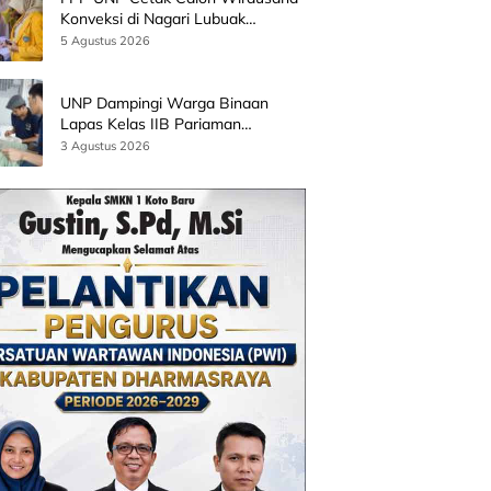
Konveksi di Nagari Lubuak
Batingkok Limapuluh Kota
5 Agustus 2026
UNP Dampingi Warga Binaan
Lapas Kelas IIB Pariaman
Kembangkan Produk Kreatif
3 Agustus 2026
Berbasis AI