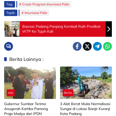
Tag:
Crash Program Imunisasi Polio
Topik:
Imunisasi Polio
Baznas Padang Panjang Kembali Raih Predikat
WTP Ke Tujuh Kali
Berita Lainnya :
Adv
Berita
Gubernur Sumbar Terima
3 Alat Berat Mulai Normalisasi
Anugerah Kartika Pamong
Sungai di Lokasi Banjir Kuranji
Praja Madya dari IPDN
Kota Padang