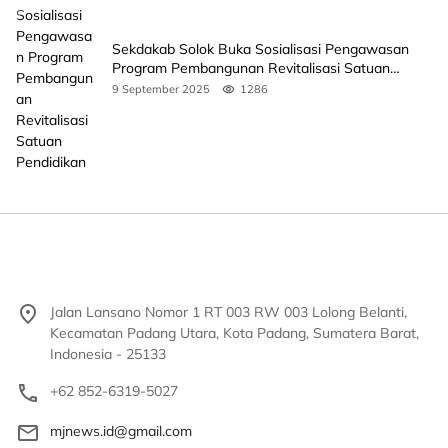
Sekdakab Solok Buka Sosialisasi Pengawasan
Program Pembangunan Revitalisasi Satuan
Pendidikan
9 September 2025
1286
Jalan Lansano Nomor 1 RT 003 RW 003 Lolong Belanti,
Kecamatan Padang Utara, Kota Padang, Sumatera Barat,
Indonesia - 25133
+62 852-6319-5027
mjnews.id@gmail.com