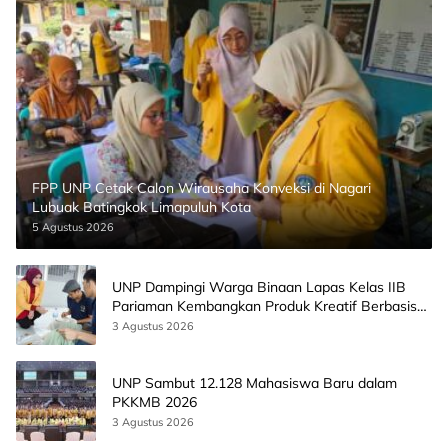
FPP UNP Cetak Calon Wirausaha Konveksi di Nagari
Lubuak Batingkok Limapuluh Kota
5 Agustus 2026
UNP Dampingi Warga Binaan Lapas Kelas IIB
Pariaman Kembangkan Produk Kreatif Berbasis
AI
3 Agustus 2026
UNP Sambut 12.128 Mahasiswa Baru dalam
PKKMB 2026
3 Agustus 2026