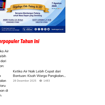
Ketika Air Naik Lebih Cepat dari
Bantuan: Kisah Warga Pangkalan
Koto Baru Bertahan di Tengah
28 Desember 2025
1483
Banjir