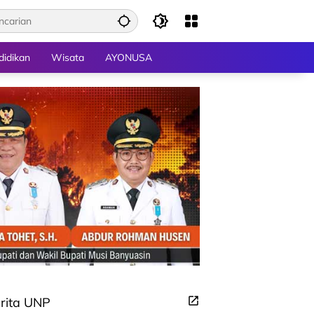
didikan
Wisata
AYONUSA
rita UNP