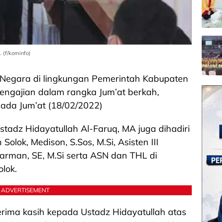
 (f/kominfo)
l Negara di lingkungan Pemerintah Kabupaten
Pengajian dalam rangka Jum’at berkah,
 pada Jum’at (18/02/2022)
adz Hidayatullah Al-Faruq, MA juga dihadiri
olok, Medison, S.Sos, M.Si, Asisten III
arman, SE, M.Si serta ASN dan THL di
lok.
ADVERTISEMENT
rima kasih kepada Ustadz Hidayatullah atas