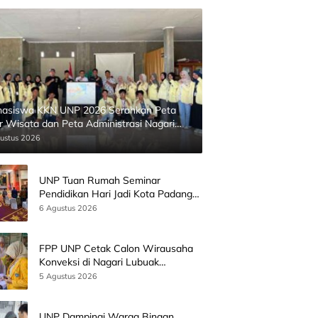
asiswa KKN UNP 2026 Serahkan Peta
ur Wisata dan Peta Administrasi Nagari
inggahan
ustus 2026
UNP Tuan Rumah Seminar
Pendidikan Hari Jadi Kota Padang
Bersama Wamen Diktisainstek dan
6 Agustus 2026
CEO EMGS Malaysia
FPP UNP Cetak Calon Wirausaha
Konveksi di Nagari Lubuak
Batingkok Limapuluh Kota
5 Agustus 2026
UNP Dampingi Warga Binaan