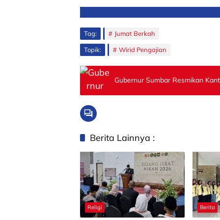
Tag:
Jumat Berkah
Topik:
Wirid Pengajian
Gubernur Sumbar Resmikan Kanto
Berita Lainnya :
Religi
Berita