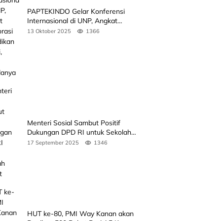
PAPTEKINDO Gelar Konferensi
Internasional di UNP, Angkat
Kolaborasi Pendidikan Vokasi,
13 Oktober 2025
1366
Simak Agendanya
Menteri Sosial Sambut Positif
Dukungan DPD RI untuk Sekolah
Rakyat
17 September 2025
1346
HUT ke-80, PMI Way Kanan akan