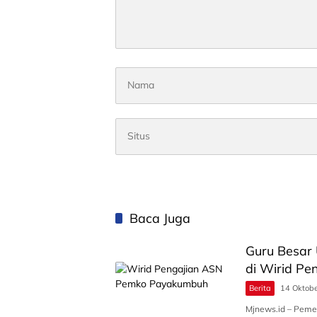
Baca Juga
Guru Besar 
di Wirid P
Berita
14 Oktob
Mjnews.id – Peme