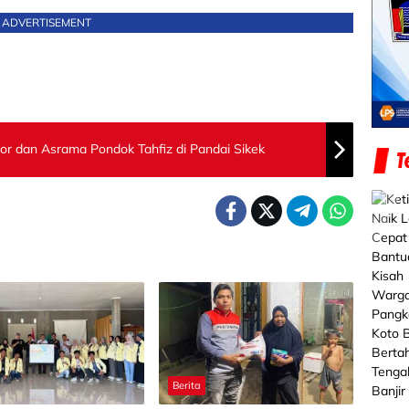
ADVERTISEMENT
r dan Asrama Pondok Tahfiz di Pandai Sikek
Berita