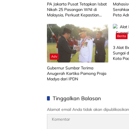
PA Jakarta Pusat Tetapkan Isbat
Mahasis
Nikah 25 Pasangan WNI di
Serahkan
Malaysia, Perkuat Kepastian
Peta Adm
Hukum di Luar Negeri
Paningg
Berita
3 Alat B
Sungai d
Adv
Kota Pa
Gubernur Sumbar Terima
Anugerah Kartika Pamong Praja
Madya dari IPDN
Tinggalkan Balasan
Alamat email Anda tidak akan dipublikasikan