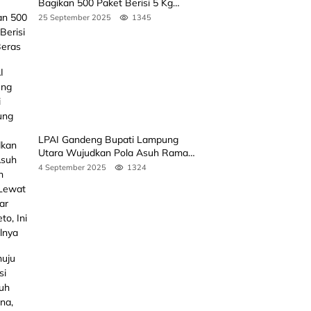
Bagikan 500 Paket Berisi 5 Kg
Beras
25 September 2025
1345
LPAI Gandeng Bupati Lampung
Utara Wujudkan Pola Asuh Ramah
Anak Lewat Seminar Kak Seto, Ini
4 September 2025
1324
Jadwalnya