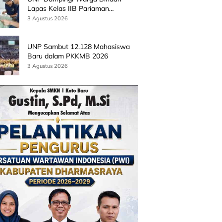
Lapas Kelas IIB Pariaman
Kembangkan Produk Kreatif
3 Agustus 2026
Berbasis AI
UNP Sambut 12.128 Mahasiswa
Baru dalam PKKMB 2026
3 Agustus 2026