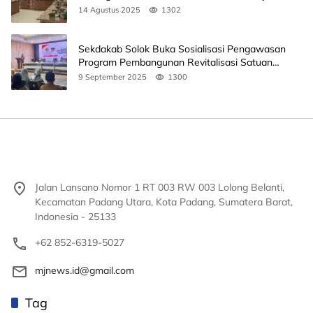
14 Agustus 2025
1302
Sekdakab Solok Buka Sosialisasi Pengawasan
Program Pembangunan Revitalisasi Satuan
Pendidikan
9 September 2025
1300
Jalan Lansano Nomor 1 RT 003 RW 003 Lolong Belanti,
Kecamatan Padang Utara, Kota Padang, Sumatera Barat,
Indonesia - 25133
+62 852-6319-5027
mjnews.id@gmail.com
Tag