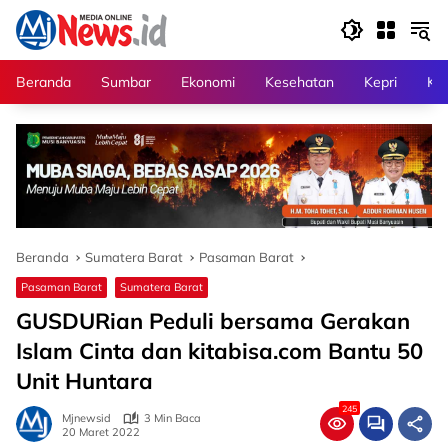
Langsung
ke
konten
Beranda
Sumbar
Ekonomi
Kesehatan
Kepri
Kri
Beranda
Sumatera Barat
Pasaman Barat
Pasaman Barat
Sumatera Barat
GUSDURian Peduli bersama Gerakan
Islam Cinta dan kitabisa.com Bantu 50
Unit Huntara
245
Mjnewsid
3 Min Baca
20 Maret 2022