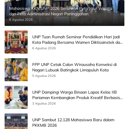
Mahasiswa KKN UNP 2026 Serahkan Peta Jalur Wisata
dan Peta Administrasi Nagari Paninggahan
6 Agustus 2026
UNP Tuan Rumah Seminar Pendidikan Hari Jadi
Kota Padang Bersama Wamen Diktisainstek dan
CEO EMGS Malaysia
6 Agustus 2026
FPP UNP Cetak Calon Wirausaha Konveksi di
Nagari Lubuak Batingkok Limapuluh Kota
5 Agustus 2026
UNP Dampingi Warga Binaan Lapas Kelas IIB
Pariaman Kembangkan Produk Kreatif Berbasis
AI
3 Agustus 2026
UNP Sambut 12.128 Mahasiswa Baru dalam
PKKMB 2026