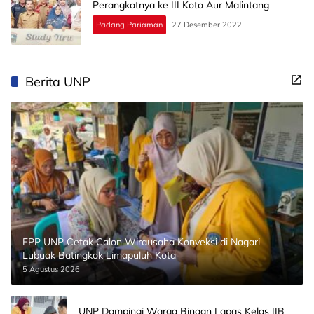
Perangkatnya ke III Koto Aur Malintang
Padang Pariaman
27 Desember 2022
Berita UNP
FPP UNP Cetak Calon Wirausaha Konveksi di Nagari
Lubuak Batingkok Limapuluh Kota
5 Agustus 2026
UNP Dampingi Warga Binaan Lapas Kelas IIB