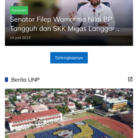
Parlemen
Senator Filep Wamafma Nilai BP
Tangguh dan SKK Migas Langgar
Konstitusi
14 Juni 2023
Selengkapnya
Berita UNP