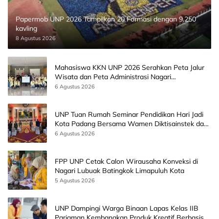
Papermob UNP 2026 Tampilkan 20 Formasi dengan 9.250
kavling
8 Agustus 2026
Mahasiswa KKN UNP 2026 Serahkan Peta Jalur
Wisata dan Peta Administrasi Nagari
Paninggahan
6 Agustus 2026
UNP Tuan Rumah Seminar Pendidikan Hari Jadi
Kota Padang Bersama Wamen Diktisainstek dan
CEO EMGS Malaysia
6 Agustus 2026
FPP UNP Cetak Calon Wirausaha Konveksi di
Nagari Lubuak Batingkok Limapuluh Kota
5 Agustus 2026
UNP Dampingi Warga Binaan Lapas Kelas IIB
Pariaman Kembangkan Produk Kreatif Berbasis