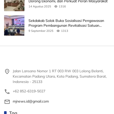
Dorong Ekonomi, dan Perkuat Peran Masyarakat
14 Agustus 2025
1316
Sekdakab Solok Buka Sosialisasi Pengawasan
Program Pembangunan Revitalisasi Satuan
Pendidikan
9 September 2025
1313
Jalan Lansano Nomor 1 RT 003 RW 003 Lolong Belanti,
Kecamatan Padang Utara, Kota Padang, Sumatera Barat,
Indonesia - 25133
+62 852-6319-5027
mjnews.id@gmail.com
Tag