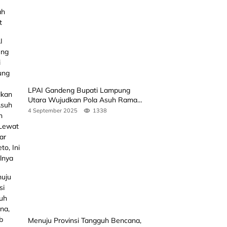
LPAI Gandeng Bupati Lampung
Utara Wujudkan Pola Asuh Ramah
Anak Lewat Seminar Kak Seto, Ini
4 September 2025
1338
Jadwalnya
Menuju Provinsi Tangguh Bencana,