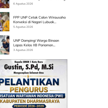
Bersama Wamen Diktisainstek dan
6 Agustus 2026
CEO EMGS Malaysia
FPP UNP Cetak Calon Wirausaha
Konveksi di Nagari Lubuak
Batingkok Limapuluh Kota
5 Agustus 2026
UNP Dampingi Warga Binaan
Lapas Kelas IIB Pariaman
Kembangkan Produk Kreatif
3 Agustus 2026
Berbasis AI