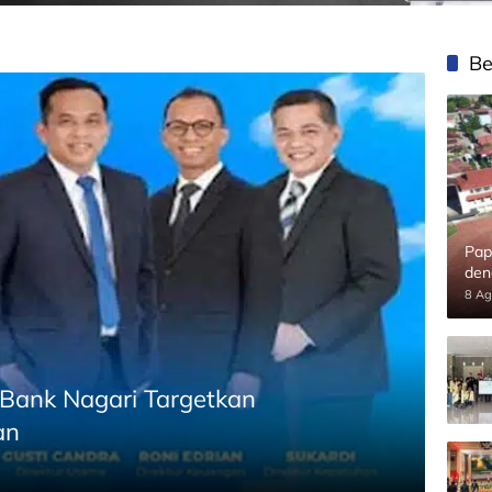
Be
Pap
den
8 Ag
 Bank Nagari Targetkan
an