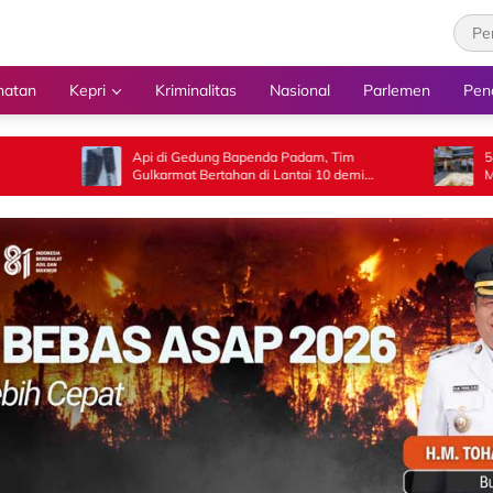
hatan
Kepri
Kriminalitas
Nasional
Parlemen
Pen
Api di Gedung Bapenda Padam, Tim
‎54 Calon Paskibrak
Gulkarmat Bertahan di Lantai 10 demi
Memasuki Pelatiha
Pastikan Tidak Ada Perambatan