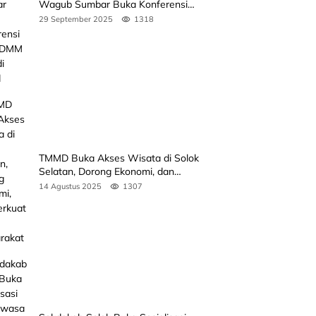
Wagub Sumbar Buka Konferensi
3rd ICDMM 2025 di Unand
29 September 2025
1318
TMMD Buka Akses Wisata di Solok
Selatan, Dorong Ekonomi, dan
Perkuat Peran Masyarakat
14 Agustus 2025
1307