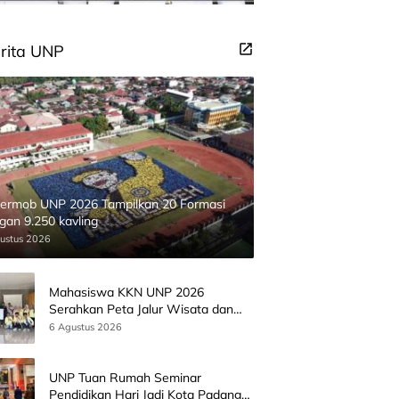
rita UNP
ermob UNP 2026 Tampilkan 20 Formasi
gan 9.250 kavling
ustus 2026
Mahasiswa KKN UNP 2026
Serahkan Peta Jalur Wisata dan
Peta Administrasi Nagari
6 Agustus 2026
Paninggahan
UNP Tuan Rumah Seminar
Pendidikan Hari Jadi Kota Padang