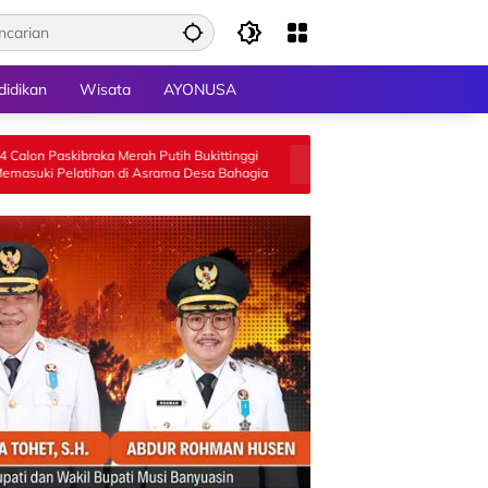
didikan
Wisata
AYONUSA
a Merah Putih Bukittinggi
Legislator Hj Aida Gelar Sosialisasi Perda
n di Asrama Desa Bahagia
Tentang Penyelenggaraan Kesejahteraan
Sosial di Limapuluh Kota