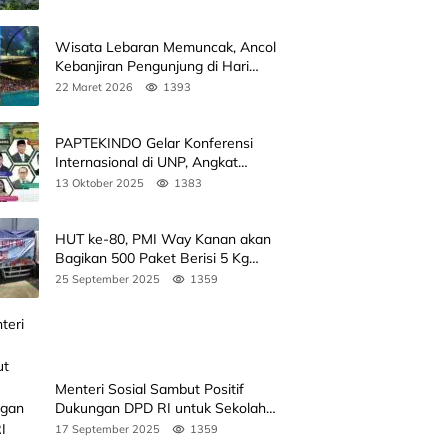
Wisata Lebaran Memuncak, Ancol
Kebanjiran Pengunjung di Hari
Kedua
22 Maret 2026
1393
PAPTEKINDO Gelar Konferensi
Internasional di UNP, Angkat
Kolaborasi Pendidikan Vokasi,
13 Oktober 2025
1383
Simak Agendanya
HUT ke-80, PMI Way Kanan akan
Bagikan 500 Paket Berisi 5 Kg
Beras
25 September 2025
1359
Menteri Sosial Sambut Positif
Dukungan DPD RI untuk Sekolah
Rakyat
17 September 2025
1359