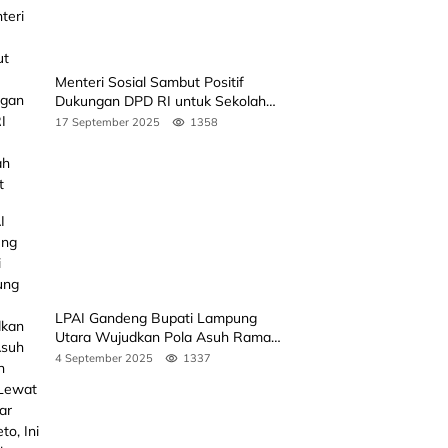
Menteri Sosial Sambut Positif
Dukungan DPD RI untuk Sekolah
Rakyat
17 September 2025
1358
LPAI Gandeng Bupati Lampung
Utara Wujudkan Pola Asuh Ramah
Anak Lewat Seminar Kak Seto, Ini
4 September 2025
1337
Jadwalnya