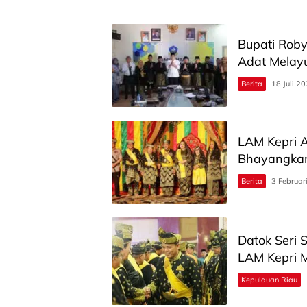
Bupati Rob
Adat Melay
Berita
18 Juli 2
LAM Kepri A
Bhayangkar
Berita
3 Februar
Datok Seri 
LAM Kepri 
Kepulauan Riau