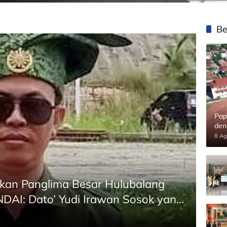
Be
Pap
den
8 Ag
kan Panglima Besar Hulubalang
DAI: Dato’ Yudi Irawan Sosok yang