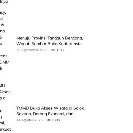
Menuju Provinsi Tangguh Bencana,
Wagub Sumbar Buka Konferensi
3rd ICDMM 2025 di Unand
29 September 2025
1317
TMMD Buka Akses Wisata di Solok
Selatan, Dorong Ekonomi, dan
Perkuat Peran Masyarakat
14 Agustus 2025
1305