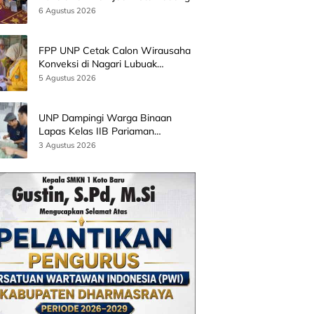
Bersama Wamen Diktisainstek dan
6 Agustus 2026
CEO EMGS Malaysia
FPP UNP Cetak Calon Wirausaha
Konveksi di Nagari Lubuak
Batingkok Limapuluh Kota
5 Agustus 2026
UNP Dampingi Warga Binaan
Lapas Kelas IIB Pariaman
Kembangkan Produk Kreatif
3 Agustus 2026
Berbasis AI