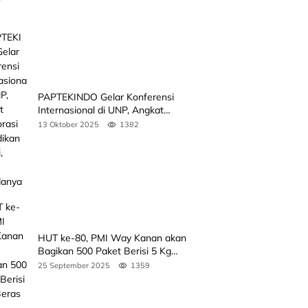
PAPTEKINDO Gelar Konferensi
Internasional di UNP, Angkat
Kolaborasi Pendidikan Vokasi,
13 Oktober 2025
1382
Simak Agendanya
HUT ke-80, PMI Way Kanan akan
Bagikan 500 Paket Berisi 5 Kg
Beras
25 September 2025
1359