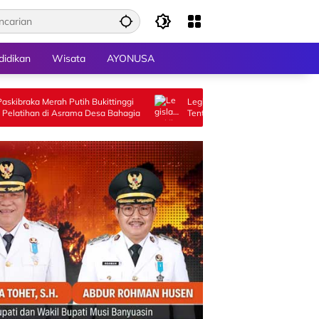
didikan
Wisata
AYONUSA
utih Bukittinggi
Legislator Hj Aida Gelar Sosialisasi Perda
ama Desa Bahagia
Tentang Penyelenggaraan Kesejahteraan
Sosial di Limapuluh Kota