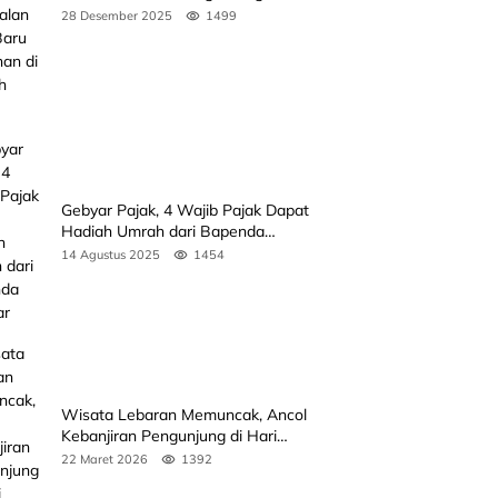
Koto Baru Bertahan di Tengah
28 Desember 2025
1499
Banjir
Gebyar Pajak, 4 Wajib Pajak Dapat
Hadiah Umrah dari Bapenda
Sumbar
14 Agustus 2025
1454
Wisata Lebaran Memuncak, Ancol
Kebanjiran Pengunjung di Hari
Kedua
22 Maret 2026
1392