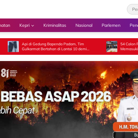
hatan
Kepri
Kriminalitas
Nasional
Parlemen
Pen
di Gedung Bapenda Padam, Tim
‎54 Calon Paskibraka Merah P
rmat Bertahan di Lantai 10 demi
Memasuki Pelatihan di Asr
ikan Tidak Ada Perambatan