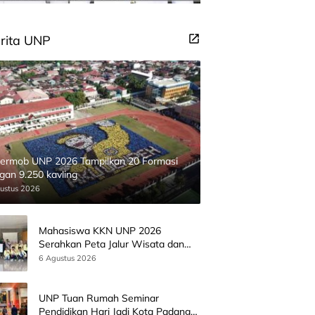
rita UNP
ermob UNP 2026 Tampilkan 20 Formasi
gan 9.250 kavling
ustus 2026
Mahasiswa KKN UNP 2026
Serahkan Peta Jalur Wisata dan
Peta Administrasi Nagari
6 Agustus 2026
Paninggahan
UNP Tuan Rumah Seminar
Pendidikan Hari Jadi Kota Padang