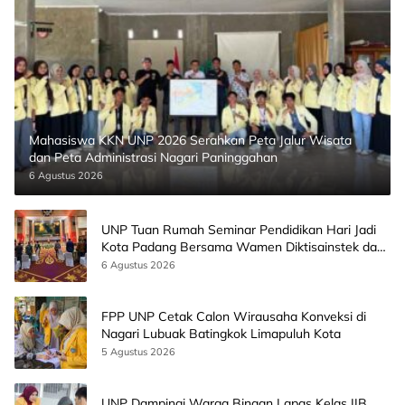
Mahasiswa KKN UNP 2026 Serahkan Peta Jalur Wisata
dan Peta Administrasi Nagari Paninggahan
6 Agustus 2026
UNP Tuan Rumah Seminar Pendidikan Hari Jadi
Kota Padang Bersama Wamen Diktisainstek dan
CEO EMGS Malaysia
6 Agustus 2026
FPP UNP Cetak Calon Wirausaha Konveksi di
Nagari Lubuak Batingkok Limapuluh Kota
5 Agustus 2026
UNP Dampingi Warga Binaan Lapas Kelas IIB