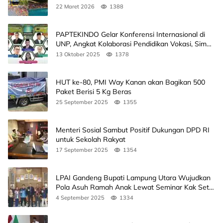
22 Maret 2026
1388
PAPTEKINDO Gelar Konferensi Internasional di
UNP, Angkat Kolaborasi Pendidikan Vokasi, Simak
Agendanya
13 Oktober 2025
1378
HUT ke-80, PMI Way Kanan akan Bagikan 500
Paket Berisi 5 Kg Beras
25 September 2025
1355
Menteri Sosial Sambut Positif Dukungan DPD RI
untuk Sekolah Rakyat
17 September 2025
1354
LPAI Gandeng Bupati Lampung Utara Wujudkan
Pola Asuh Ramah Anak Lewat Seminar Kak Seto,
Ini Jadwalnya
4 September 2025
1334